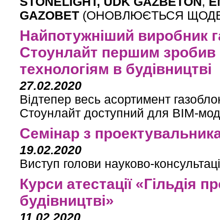
STONELIGHT, UDK GAZBETON
,
E
GAZOBET
(ОНОВЛЮЄТЬСЯ ЩОД
Найпотужніший виробник га
Стоунлайт першим зробив к
технологіям в будівництві
27.02.2020
Відтепер весь асортимент газоблок
Стоунлайт доступний для ВІМ-мо
Семінар з проектувальника
19.02.2020
Виступ голови науково-консультац
Курси атестації «Гільдія п
будівництві»
11.02.2020