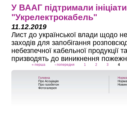
У ВААГ підтримали ініціати
"Укрелектрокабель"
11.12.2019
Лист до української влади щодо н
заходів для запобігання розповс
небезпечної кабельної продукції т
призводять до виникнення пожежн
« перша
‹ попередня
1
2
3
4
Сторінки
Головна
Норма
Про Асоціацію
Норма
Про газобетон
Новин
Фотогалерея