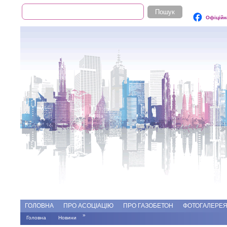
Пошук
Пошукова форма
Офіційн
Add file
Форуми
ГОЛОВНА
ПРО АСОЦІАЦІЮ
ПРО ГАЗОБЕТОН
ФОТОГАЛЕРЕ
»
Головна
Новини
Ви є тут