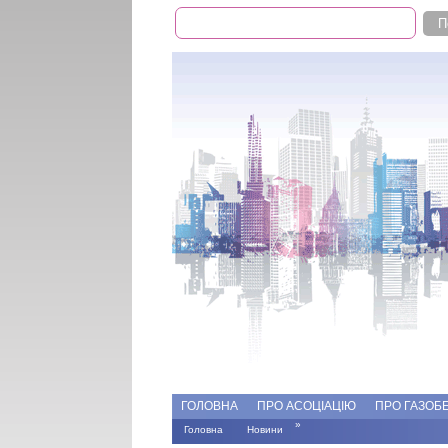
Пошук
Пошукова форма
Add file
Форуми
ГОЛОВНА
ПРО АСОЦІАЦІЮ
ПРО ГАЗОБ
»
Головна
Новини
Ви є тут