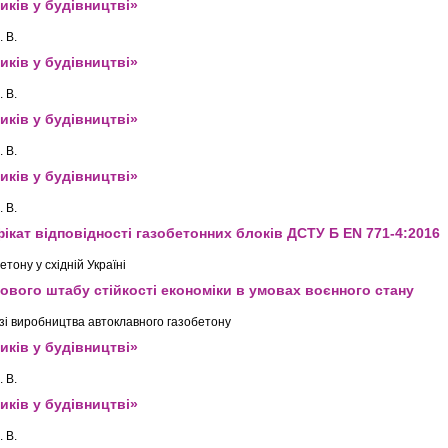
иків у будівництві»
 В.
иків у будівництві»
 В.
иків у будівництві»
 В.
иків у будівництві»
 В.
кат відповідності газобетонних блоків ДСТУ Б EN 771-4:2016
ону у східній Україні
зового штабу стійкості економіки в умовах воєнного стану
зі виробництва автоклавного газобетону
иків у будівництві»
 В.
иків у будівництві»
 В.