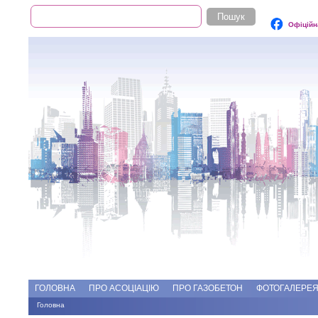
Пошук
Пошукова форма
Офіційн
Add file
Форуми
ГОЛОВНА
ПРО АСОЦІАЦІЮ
ПРО ГАЗОБЕТОН
ФОТОГАЛЕРЕ
Головна
Ви є тут