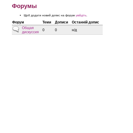
Форумы
Щоб додати новий допис на форум
увійдіть
.
Форум
Теми
Дописи
Останній допис
Нові дописи відсутні
Общая
0
0
н/д
дискуссия