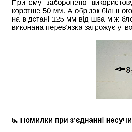
Притому заборонено використову
коротше 50 мм. А обрізок більшог
на відстані 125 мм від шва між б
виконана перев'язка загрожує утв
5. Помилки при з’єднанні несучи