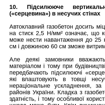
10. Підсилююче вертикаль
(«серцевина») в несучих стінах
Автоклавний газобетон досить міц
на стиск 2,5
Н/мм²
означає, що к
може нести навантаження до 25 
см і довжиною 60 см зможе витрим
Але деякі замовники вважають
матеріалом і тому при будівництв
передбачають підсилюючі «серцев
які влаштовують в товщі несу
нераціональне ускладнення, за
районів України. Кладка з газобе
здатність, і тому особливої корис