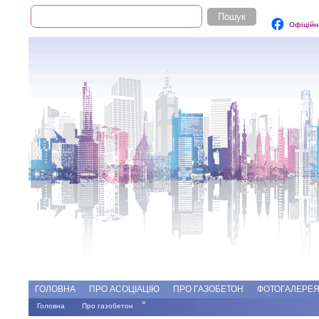
Пошук
Пошукова форма
Офіційн
Add file
Форуми
ГОЛОВНА
ПРО АСОЦІАЦІЮ
ПРО ГАЗОБЕТОН
ФОТОГАЛЕРЕ
»
Головна
Про газобетон
Ви є тут