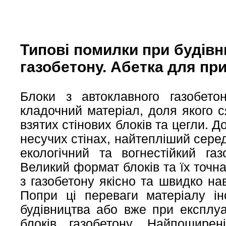
Типові помилки при будівн
газобетону. Абетка для пр
Блоки з автоклавного газобето
кладочний матеріал, доля якого 
взятих стінових блоків та цегли. 
несучих стінах, найтепліший серед
екологічний та вогнестійкий га
Великий формат блоків та їх точн
з газобетону якісно та швидко на
Попри ці переваги матеріалу ін
будівництва або вже при експлуа
блоків газобетону. Найпоширен