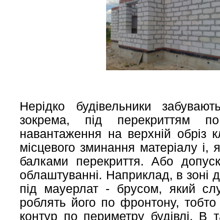
Нерідко будівельники забувают
зокрема, під перекриттям по
навантаження на верхній обріз к
місцевого зминання матеріалу і, 
балками перекриття. Або допус
облаштуванні. Наприклад, в зоні 
під мауерлат - брусом, який с
роблять його по фронтону, тобто
контур по периметру будівлі. В 