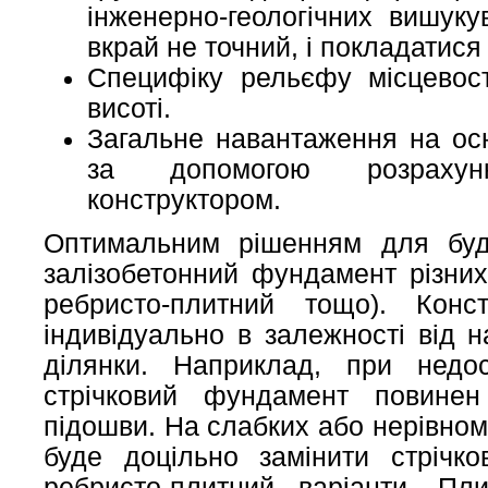
інженерно-геологічних вишуку
вкрай не точний, і покладатися 
Специфіку рельєфу місцевост
висоті.
Загальне навантаження на осн
за допомогою розрахунк
конструктором.
Оптимальним рішенням для буди
залізобетонний фундамент різних 
ребристо-плитний тощо). Конс
індивідуально в залежності від н
ділянки. Наприклад, при недос
стрічковий фундамент повине
підошви. На слабких або нерівно
буде доцільно замінити стріч
ребристо-плитний варіанти. П