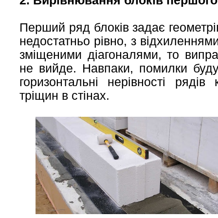
2. Вирівнювання блоків першого
Перший ряд блоків задає геометрі
недостатньо рівно, з відхиленнями 
зміщеними діагоналями, то випр
не вийде. Навпаки, помилки буду
горизонтальні нерівності рядів
тріщин в стінах.