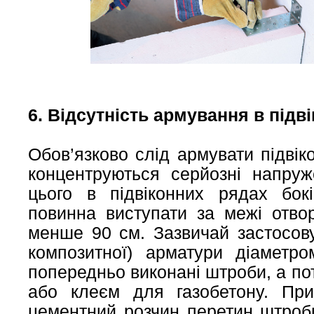
6. Відсутність армування в підв
Обов’язково слід армувати підвіко
концентруються серйозні напруж
цього в підвіконних рядах бок
повинна виступати за межі отво
менше 90 см. Зазвичай застосову
композитної) арматури діаметр
попередньо виконані штроби, а п
або клеєм для газобетону. Пр
цементний розчин перетин штроб