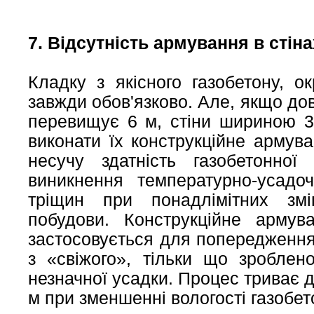
7. Відсутність армування в стіна
Кладку з якісного газобетону, о
завжди обов'язково. Але, якщо до
перевищує 6 м, стіни шириною 3
виконати їх конструкційне армув
несучу здатність газобетонно
виникнення температурно-усадо
тріщин при понадлімітних зм
побудови. Конструкційне армув
застосовується для попередження
з «свіжого», тільки що зроблен
незначної усадки. Процес триває до
м при зменшенні вологості газобет