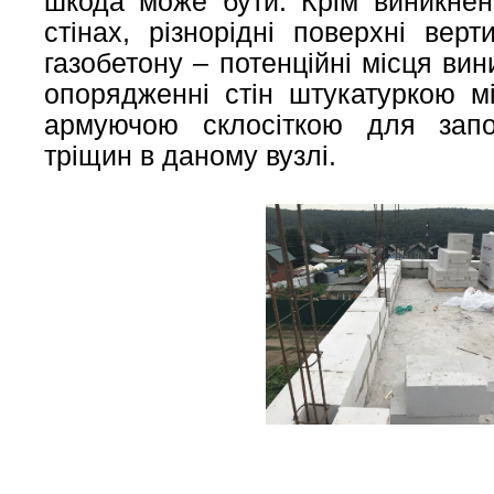
шкода може бути. Крім виникнен
стінах, різнорідні поверхні вер
газобетону – потенційні місця ви
опорядженні стін штукатуркою м
армуючою склосіткою для запо
тріщин в даному вузлі.