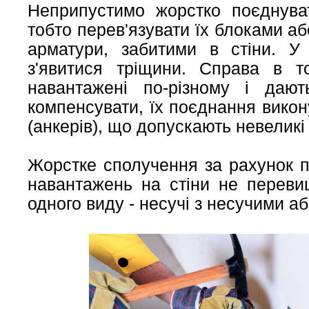
Неприпустимо жорстко поєднуват
тобто перев'язувати їх блоками аб
арматури, забитими в стіни. У
з'явитися тріщини. Справа в т
навантажені по-різному і даю
компенсувати, їх поєднання викон
(анкерів), що допускають невеликі
Жорстке сполучення за рахунок п
навантажень на стіни не переви
одного виду - несучі з несучими а