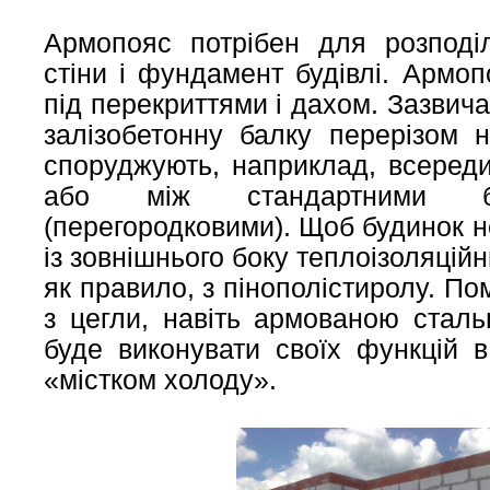
Армопояс потрібен для розподі
стіни і фундамент будівлі. Армо
під перекриттями і дахом. Зазвич
залізобетонну балку перерізом
споруджують, наприклад, всереди
або між стандартними б
(перегородковими). Щоб будинок 
із зовнішнього боку теплоізоляці
як правило, з пінополістиролу. 
з цегли, навіть армованою стал
буде виконувати своїх функцій 
«містком холоду».