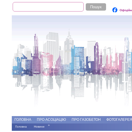
Пошук
Пошукова форма
Офіційн
Add file
Форуми
ГОЛОВНА
ПРО АСОЦІАЦІЮ
ПРО ГАЗОБЕТОН
ФОТОГАЛЕРЕ
»
Головна
Новини
Ви є тут