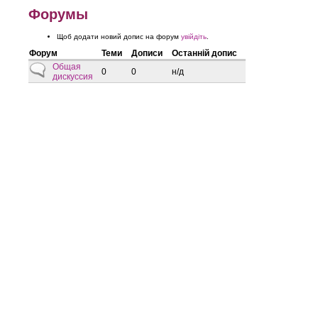
Форумы
Щоб додати новий допис на форум
увійдіть
.
Форум
Теми
Дописи
Останній допис
Нові дописи відсутні
Общая
0
0
н/д
дискуссия