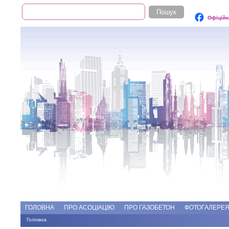
Пошук
Пошукова форма
Офіційн
Add file
Форуми
ГОЛОВНА
ПРО АСОЦІАЦІЮ
ПРО ГАЗОБЕТОН
ФОТОГАЛЕРЕ
Головна
Ви є тут