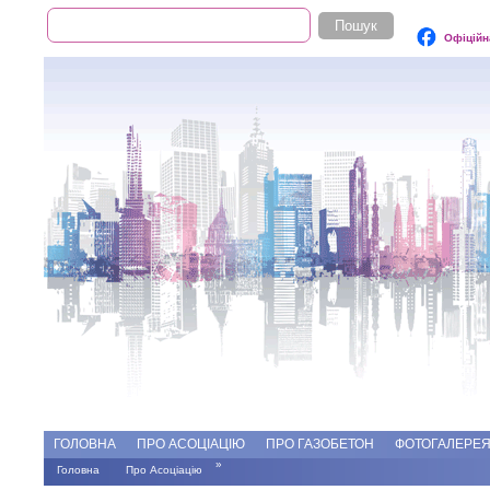
Пошук
Пошукова форма
Офіційн
Add file
Форуми
ГОЛОВНА
ПРО АСОЦІАЦІЮ
ПРО ГАЗОБЕТОН
ФОТОГАЛЕРЕ
»
Головна
Про Асоціацію
Ви є тут