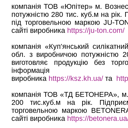
компанія ТОВ «Юпітер» м. Вознес
потужністю 280 тис. куб.м на рік.
під торговельною маркою JU-TON
сайті виробника
https://ju-ton.com/
компанія «Куп'янський силікатний
обл. з виробничою потужністю 20
виготовляє продукцію без торг
інформаці
виробника
https://ksz.kh.ua/
та
htt
компанія ТОВ «ТД БЕТОНЕРА», м.
200 тис.куб.м на рік. Підприє
торговельною маркою BETONERA
сайті виробника
https://betonera.ua