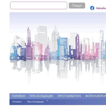
Пошук
Пошукова форма
Офіційн
Add file
Форуми
ГОЛОВНА
ПРО АСОЦІАЦІЮ
ПРО ГАЗОБЕТОН
ФОТОГАЛЕРЕ
»
Головна
Про Асоціацію
Ви є тут