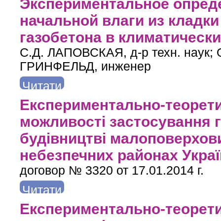
Экспериментальное опред
начальной влаги из кладки
газобетона в климатически
С.Д. ЛАПОВСКАЯ, д-р техн. наук; 
ГРИНФЕЛЬД, инженер
Читати
далі
про Экспериментальное определение скорости выхода на
Експериментально-теорети
у
можливості застосування г
будівництві малоповерхови
небезпечних районах Укра
договор № 3320 от 17.01.2014 г.
Читати
далі
про Експериментально-теоретичні дослідження можливос
Експериментально-теорети
будинків в сейсмі