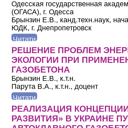
Одесская государственная академ
(ОГАСА), г. Одесса
Брынзин Е.В., канд.техн.наук, на
ЮДК, г. Днепропетровск
Читати
далі
про КРИТЕРИИ, ИСХОДЯ ИЗ КОТОРЫХ НЕОБХОДИМО 
РЕШЕНИЕ ПРОБЛЕМ ЭНЕР
АВТОК
ЭКОЛОГИИ ПРИ ПРИМЕНЕ
ГАЗОБЕТОНА
Брынзин Е.В., к.т.н.
Парута В.А., к.т.н., доцент
Читати
далі
про РЕШЕНИЕ ПРОБЛЕМ ЭНЕРГОСБЕРЕЖЕНИЯ И ЭКОЛ
РЕАЛИЗАЦИЯ КОНЦЕПЦИИ
РАЗВИТИЯ» В УКРАИНЕ 