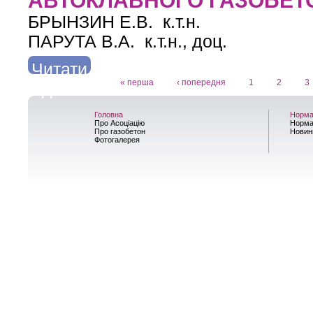
АВТОКЛАВНОГО ГАЗОБЕТ
БРЫНЗИН Е.В. к.т.н.
ПАРУТА В.А. к.т.н., доц.
Читати
« перша
‹ попередня
1
2
3
далі
про РЕАЛИЗАЦИЯ КОНЦЕПЦИИ «УСТОЙЧИВОГО Р
Сторінки
Головна
Норма
Про Асоціацію
Норма
Про газобетон
Новин
Фотогалерея