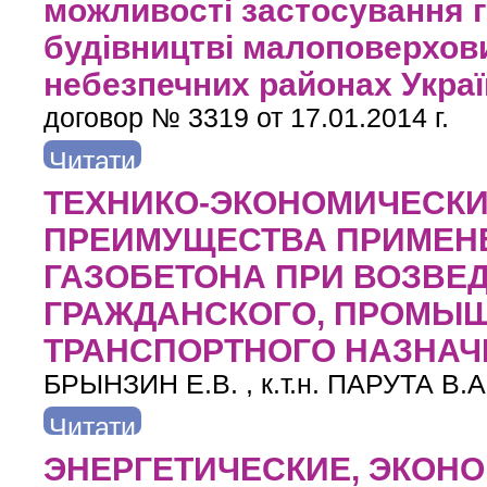
можливості застосування г
будівництві малоповерхови
небезпечних районах Укра
договор № 3319 от 17.01.2014 г.
Читати
далі
про Експериментально-теоретичні дослідження можливос
ТЕХНИКО-ЭКОНОМИЧЕСКИ
будинків в сейсмі
ПРЕИМУЩЕСТВА ПРИМЕН
ГАЗОБЕТОНА ПРИ ВОЗВЕ
ГРАЖДАНСКОГО, ПРОМЫ
ТРАНСПОРТНОГО НАЗНАЧ
БРЫНЗИН Е.В. , к.т.н. ПАРУТА В.А. 
Читати
далі
про ТЕХНИКО-ЭКОНОМИЧЕСКИЕ И ЭКОЛОГИЧЕСКИЕ
ЭНЕРГЕТИЧЕСКИЕ, ЭКОН
ВОЗВЕДЕНИИ ОБЬЕКТОВ ГРАЖДАНСКОГ