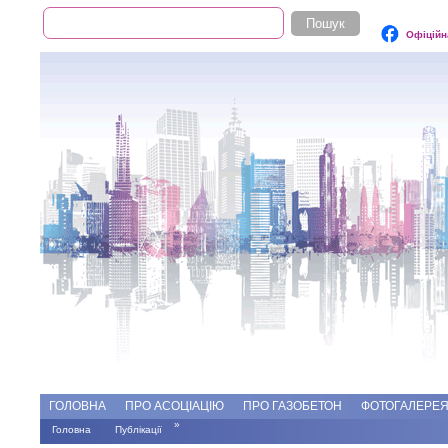
Пошук
Пошукова форма
Офіційн
Add file
Форуми
ГОЛОВНА
ПРО АСОЦІАЦІЮ
ПРО ГАЗОБЕТОН
ФОТОГАЛЕРЕ
»
Головна
Публікації
Ви є тут