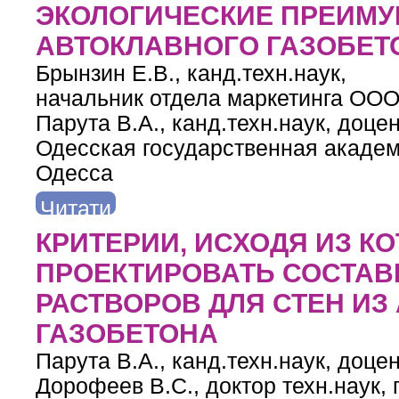
ЭКОЛОГИЧЕСКИЕ ПРЕИМ
АВТОКЛАВНОГО ГАЗОБЕТ
Брынзин Е.В., канд.техн.наук,
начальник отдела маркетинга ООО
Парута В.А., канд.техн.наук, доцен
Одесская государственная академи
Одесса
Читати
далі
про ЭНЕРГЕТИЧЕСКИЕ, ЭКОНОМИЧЕСКИЕ И ЭКОЛОГИ
КРИТЕРИИ, ИСХОДЯ ИЗ 
ПРОЕКТИРОВАТЬ СОСТАВ
РАСТВОРОВ ДЛЯ СТЕН ИЗ
ГАЗОБЕТОНА
Парута В.А., канд.техн.наук, доцен
Дорофеев В.С., доктор техн.наук,