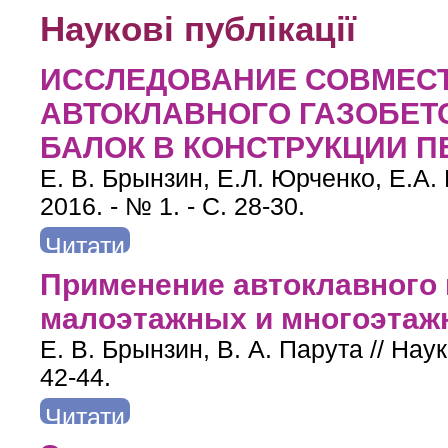
Наукові публікації
ИССЛЕДОВАНИЕ СОВМЕСТ
АВТОКЛАВНОГО ГАЗОБЕТ
БАЛОК В КОНСТРУКЦИИ 
Е. В. Брынзин, Е.Л. Юрченко, Е.А. 
2016. - № 1. - С. 28-30.
Читати
далі
про ИССЛЕДОВАНИЕ СОВМЕСТНОЙ РАБОТЫ БЛО
Применение автоклавного 
КОНСТ
малоэтажных и многоэтаж
Е. В. Брынзин, В. А. Парута // Наука
42-44.
Читати
далі
про Применение автоклавного газобетона при возведени