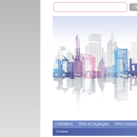
Пошук
Пошукова форма
Add file
Форуми
ГОЛОВНА
ПРО АСОЦІАЦІЮ
ПРО ГАЗОБ
Головна
Ви є тут