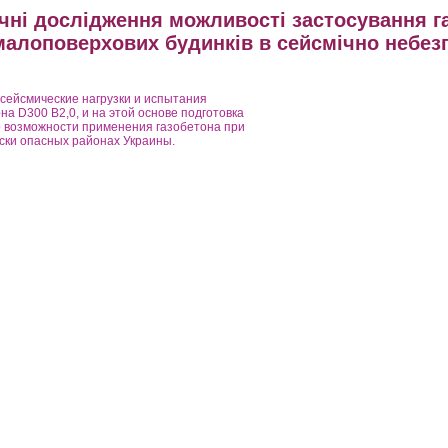
чні дослідження можливості застосування г
 малоповерхових будинків в сейсмічно небез
сейсмические нагрузки и испытания
на D300 B2,0, и на этой основе подготовка
о возможности применения газобетона при
ски опасных районах Украины.