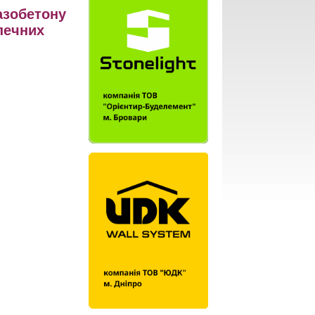
азобетону
печних