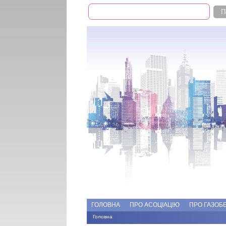
Пошук
Пошукова форма
Add file
Форуми
ГОЛОВНА
ПРО АСОЦІАЦІЮ
ПРО ГАЗОБ
Головна
Ви є тут