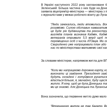
В Україні наступного 2022 року заплановане 
Зеленський. Більша частина з них буде на Донеч
заявила віцепрем'єр-міністерка — міністерка з 
з журналістами у межах робочого візиту до Луган
"Люди зачекались, люди втомились. Во
розуміємо. Силою обставин намагатим
це буде рік будівництва та реконстру
виглядів планів визначив Кабмін, Каб
ветеранів отримало 5,5 млрд щоб п
переміщених осіб з числа АТОвців. Ми 
Свириденко уже напрацювали план або 
нас по міністерствах матимемо свої нап
За словами міністерки, напрямком житла для ВП
"Коли ми напрацюємо дорожню карту, кож
виконати ці завдання. Президент зав
будуть складені і готуймося рухатис
вдасться більше, я, звичайно, буду щас
житло. Я хочу, щоб це була Донецька та 
ми це знаємо. Але Донецька та Лугансь
Вона зазначила, що первинне житло дуже мало б
"Вторинного житла не так багато. Вон