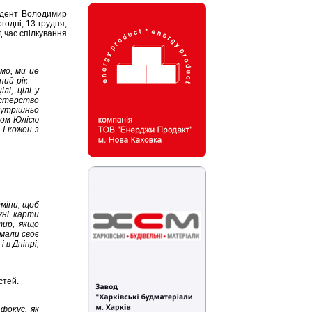
зидент Володимир
годні, 13 грудня,
д час спілкування
мо, ми це
ний рік —
і, цілі у
істерство
нутрішньо
ром Юлією
І кожен з
рміни, щоб
жні карти
тир, якщо
имали своє
 в Дніпрі,
стей.
фокус, як