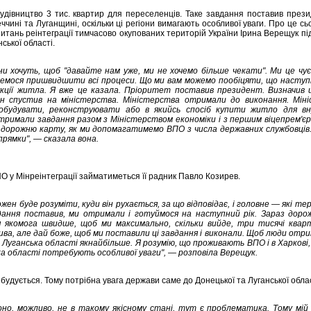
будівництво 3 тис. квартир для переселенців. Таке завдання поставив пре
чині та Луганщині, оскільки ці регіони вимагають особливої уваги. Про це сьо
питань реінтеграції тимчасово окупованих територій України Ірина Верещук пі
ської області.
ни хочуть, щоб "давайте нам уже, ми не хочемо більше чекати". Ми це чує
емося пришвидшити всі процеси. Що ми вам можемо пообіцяти, що наступ
кції житла. Я вже це казала. Пріоритет поставив президент. Визначив ціл
мін спустив на міністерства. Міністерства отримали до виконання. Мін
обудувати, реконструювати або в якийсь спосіб купити житло для в
отримали завдання разом з Міністерством економіки і з першим віцепрем'є
дорожню карту, як ми допомагатимемо ВПО з числа державних службовців. 
рямки", — сказала вона.
О у Мінреінтеграції займатиметься її радник Павло Козирев.
ен буде розуміти, куди він рухається, за що відповідає, і головне — які те
дання поставив, ми отримали і готуймося на наступний рік. Зараз доро
я якомога швидше, щоб ми максимально, скільки вийде, три тисячі квар
лива, але дай боже, щоб ми поставили ці завдання і виконали. Щоб люди отр
Луганська області якнайбільше. Я розумію, що проживають ВПО і в Харкові, і
ка області потребують особливої уваги", — розповіла Верещук.
удується. Тому потрібна увага держави саме до Донецької та Луганської обла
о, можливо, не в такому якісному стані, тут є проблематика. Тому мій 