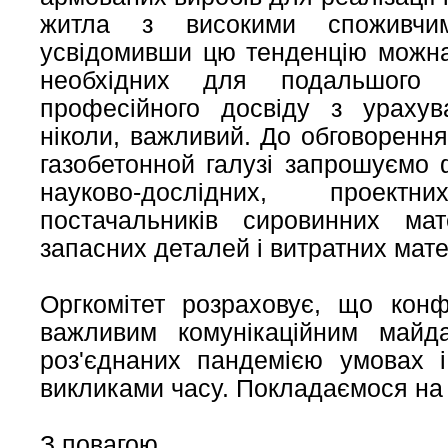
житла з високими споживчим
усвідомивши цю тенденцію можна
необхідних для подальшого 
професійного досвіду з ураху
ніколи, важливий. До обговоренн
газобетонной галузі запрошуємо ф
науково-дослідних, проектн
постачальників сировинних мат
запасних деталей і витратних мате
Оргкомітет розраховує, що кон
важливим комунікаційним майд
роз'єднаних пандемією умовах і
викликами часу. Покладаємося на 
З повагою,