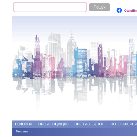
Пошук
Пошукова форма
Офіційн
Add file
Форуми
ГОЛОВНА
ПРО АСОЦІАЦІЮ
ПРО ГАЗОБЕТОН
ФОТОГАЛЕРЕ
Головна
Ви є тут