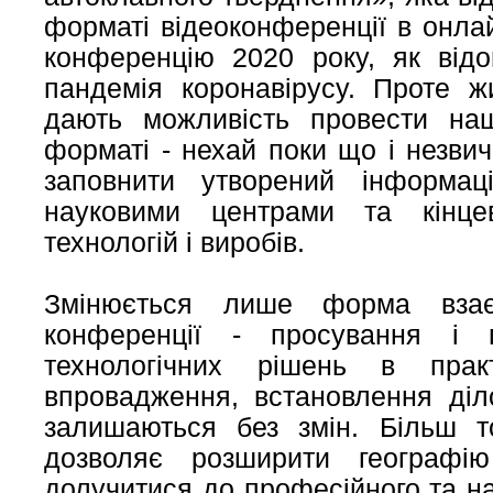
форматі відеоконференції в онла
конференцію 2020 року, як відо
пандемія коронавірусу. Проте жи
дають можливість провести на
форматі - нехай поки що і незви
заповнити утворений інформац
науковими центрами та кінце
технологій і виробів.
Змінюється лише форма взає
конференції - просування і 
технологічних рішень в прак
впровадження, встановлення діло
залишаються без змін. Більш т
дозволяє розширити географі
долучитися до професійного та на