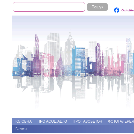
Пошук
Пошукова форма
Офіційн
Add file
Форуми
ГОЛОВНА
ПРО АСОЦІАЦІЮ
ПРО ГАЗОБЕТОН
ФОТОГАЛЕРЕ
Головна
Ви є тут