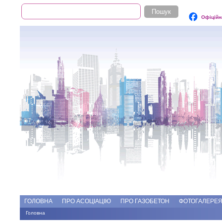
Пошук
Пошукова форма
Офіційн
Add file
Форуми
ГОЛОВНА
ПРО АСОЦІАЦІЮ
ПРО ГАЗОБЕТОН
ФОТОГАЛЕРЕ
Головна
Ви є тут