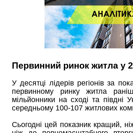
Первинний ринок житла у 2
У десятці лідерів регіонів за по
первинному ринку житла раніш
мільйонники на сході та півдні 
середньому 100-107 житлових ком
Сьогодні цей показник кращий, ніж
ніж до повномасштабного втор