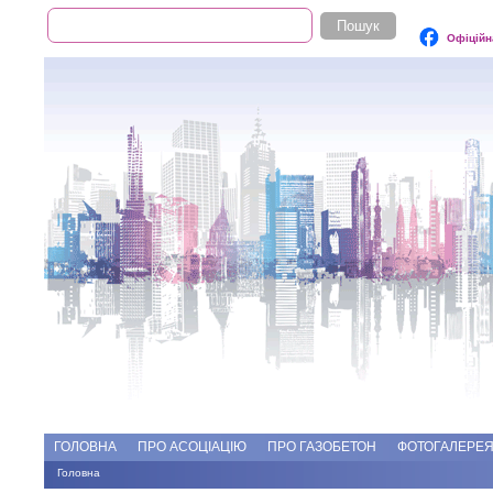
Пошук
Пошукова форма
Офіційн
Add file
Форуми
ГОЛОВНА
ПРО АСОЦІАЦІЮ
ПРО ГАЗОБЕТОН
ФОТОГАЛЕРЕ
Головна
Ви є тут