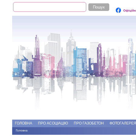
Пошук
Пошукова форма
Офіційн
Add file
Форуми
ГОЛОВНА
ПРО АСОЦІАЦІЮ
ПРО ГАЗОБЕТОН
ФОТОГАЛЕРЕ
Головна
Ви є тут