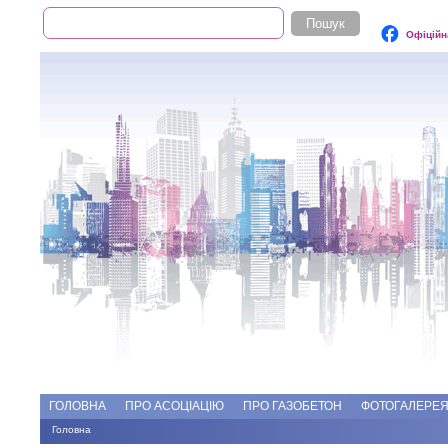
Пошук
Пошукова форма
Офіційн
Add file
Форуми
ГОЛОВНА
ПРО АСОЦІАЦІЮ
ПРО ГАЗОБЕТОН
ФОТОГАЛЕРЕ
Головна
Ви є тут