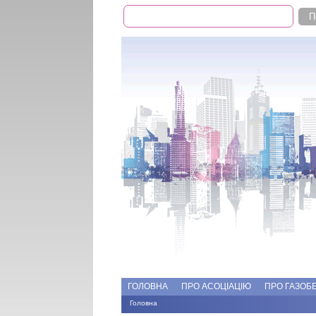
Пошук
Пошукова форма
Add file
Форуми
ГОЛОВНА
ПРО АСОЦІАЦІЮ
ПРО ГАЗОБ
Головна
Ви є тут