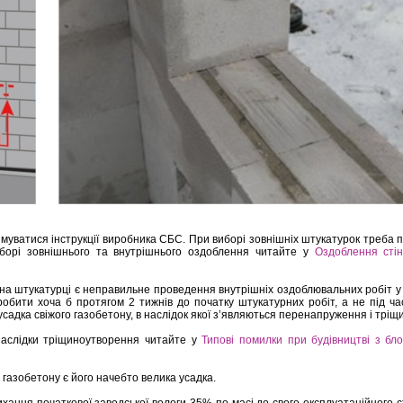
уватися інструкції виробника СБС. При виборі зовнішніх штукатурок треба пр
иборі зовнішнього та внутрішнього оздоблення читайте у
Оздоблення стін
 штукатурці є неправильне проведення внутрішніх оздоблювальних робіт у
обити хоча б протягом 2 тижнів до початку штукатурних робіт, а не під ча
усадка свіжого газобетону, в наслідок якої з’являються перенапруження і трі
наслідки тріщиноутворення читайте у
Типові помилки при будівництві з бло
газобетону є його начебто велика усадка.
хання початкової заводської вологи 35% по масі до свого експлуатаційного с