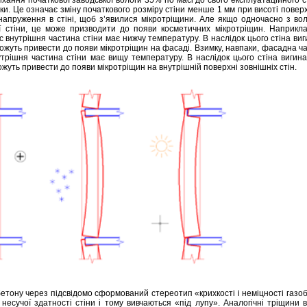
ки. Це означає зміну початкового розміру стіни менше 1 мм при висоті поверх
напруження в стіні, щоб з’явилися мікротріщини. Але якщо одночасно з во
ї стіни, це може призводити до появи косметичних мікротріщин. Наприкла
 внутрішня частина стіни має нижчу температуру. В наслідок цього стіна виг
можуть привести до появи мікротріщин на фасаді. Взимку, навпаки, фасадна ча
утрішня частина стіни має вищу температуру. В наслідок цього стіна вигин
ожуть привести до появи мікротріщин на внутрішній поверхні зовнішніх стін.
бетону через підсвідомо сформований стереотип «крихкості і неміцності газо
есучої здатності стіни і тому вивчаються «під лупу». Аналогічні тріщини в