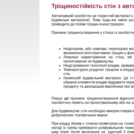
Тріщиностійкість стін з ав
Автоклавний газобетон це пористий матеріал з 
будівельні матеріали). Тому будь-які зміни р
приводити до появи тріщин в конструкціях.
Причини тріщиноутворення у стінах із газобетон
Недооцінка, або навпаки, переоцінка м
виникнення конструктивних тріщин у фунд
Локальні навантаження на стіну, які
проєктування чи будівництва.
Недотримання технології кладки, армуван
Температурно-усадочні тріщини в кладці
стін.
Неякісний будівельний матеріал. Це ст
обранні елементів кладки віддавати пере
продукту та декларацію виробника про ві
Перші дві причини тріщиноутворення відносят
газобетону лежить на проєктувальнику або на з
Для будівництва стін необхідно використовувати
доброчесних торгівельних марок.
При кладці блоків з точною геометрією на тонк
нагоді їх треба прибирати шліфувальною терко
шар клею після висихання не здатний її повн