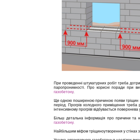
При проведенні штукатурних робіт треба дотрим
паропроникності. Про корисні поради при в
газобетону
.
Ще одною поширеною причиною появи тріщин на
період. Прогрів холодного приміщення треба р
інтенсивному прогріві відбувається поверхнева 
Більш детальна інформація про причини та 
газобетону.
Найбільшим міфом тріщиноутворення у стінах з 
Усадка автоклавного газобетону в наслідок виси