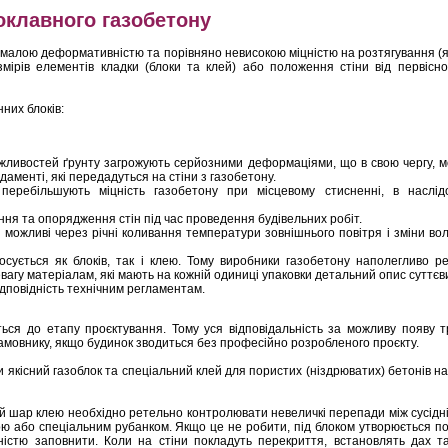
токлавного газобетону
малою деформативністю та порівняно невисокою міцністю на розтягування (як 
озмірів елементів кладки (блоки та клей) або положення стіни від первісн
них блоків:
ожливостей ґрунту загрожують серйозними деформаціями, що в свою чергу, 
аменті, які передадуться на стіни з газобетону.
 перебільшують міцність газобетону при місцевому стисненні, в наслід
ня та опорядження стін під час проведення будівельних робіт.
 можливі через річні коливання температури зовнішнього повітря і зміни вол
осується як блоків, так і клею. Тому виробники газобетону наполегливо 
вагу матеріалам, які мають на кожній одиниці упаковки детальний опис суттєв
дповідність технічним регламентам.
ься до етапу проєктування. Тому уся відповідальність за можливу появу т
амовнику, якщо будинок зводиться без професійно розробленого проєкту.
 якісний газоблок та спеціальний клей для пористих (ніздрюватих) бетонів на
ий шар клею необхідно ретельно контролювати невеличкі перепади між сусідн
ю або спеціальним рубанком. Якщо це не робити, під блоком утворюється п
істю заповнити. Коли на стіни покладуть перекриття, встановлять дах та