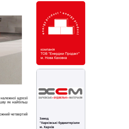
належної адгезії
 шву як найбільш
кожний четвертий