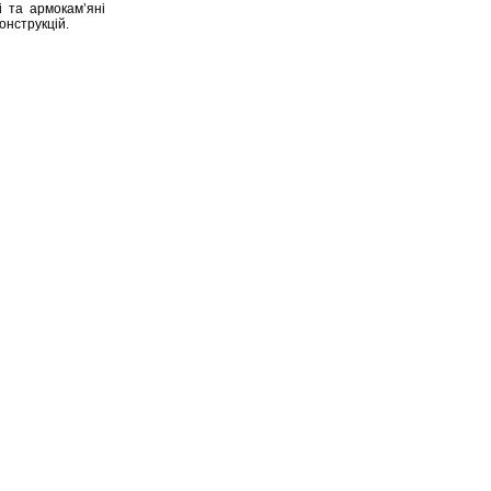
 та армокам’яні
онструкцій.