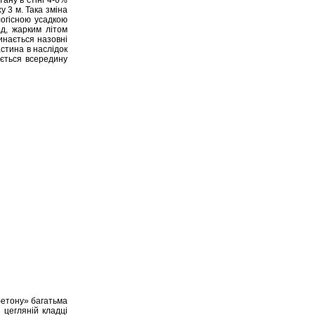
у 3 м. Така зміна
логісною усадкою
д, жарким літом
инається назовні
стина в наслідок
ається всередину
бетону» багатьма
 цегляній кладці