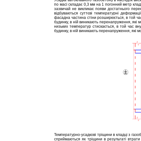
по масі складає 0,3 мм на 1 погонний метр клад
зазвичай не викликає появи достатнього пере
відбуваються суттєві температурні деформаці
фасадна частина стіни розширюється, в той час
будинку, в ній виникають перенапруження, які 
низьких температур стискається, в той час вн
будинку, в ній виникають перенапруження, які м
Температурно-усадкові тріщини в кладці з газо
сприймаються як тріщини в результаті втрати н