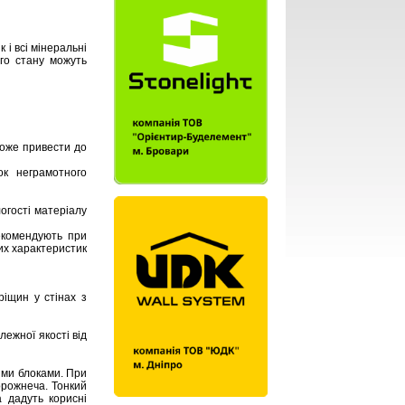
і всі мінеральні
ого стану можуть
може привести до
ок неграмотного
огості матеріалу
рекомендують при
их характеристик
ріщин у стінах з
лежної якості від
іми блоками. При
орожнеча. Тонкий
 дадуть корисні