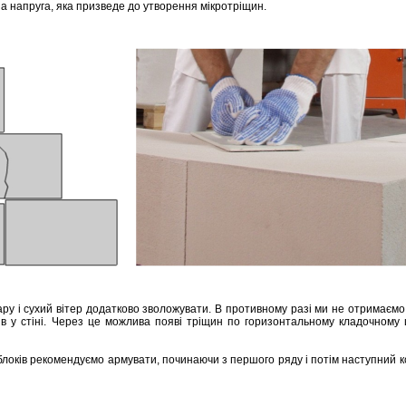
а напруга, яка призведе до утворення мікротріщин.
ру і сухий вітер додатково зволожувати. В противному разі ми не отримаємо 
оків у стіні. Через це можлива появі тріщин по горизонтальному кладочному
блоків рекомендуємо армувати, починаючи з першого ряду і потім наступний 