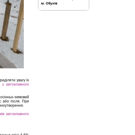
иділяти увагу їх
 з автоклавного
 осінньо-зимовий
с або після. При
щиноутворення.
ків автоклавного
тану в стіні 4-6%