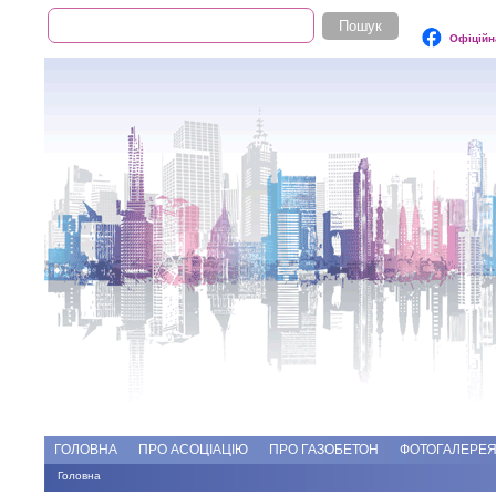
Пошук
Пошукова форма
Офіційн
Add file
Форуми
ГОЛОВНА
ПРО АСОЦІАЦІЮ
ПРО ГАЗОБЕТОН
ФОТОГАЛЕРЕ
Головна
Ви є тут