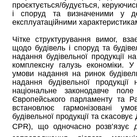
проєктується/будується, керуючи
і споруд та визначеними у де
експлуатаційними характеристика
Чітке структурування вимог, вза
щодо будівель і споруд та будівел
надання будівельної продукції н
комплексну галузь економіки. У
умови надання на ринок будівель
надання будівельної продукції
національне законодавче по
Європейського парламенту та Р
встановлює гармонізовані у
будівельної продукції та скасовує
CPR), що одночасно розв’язує дв