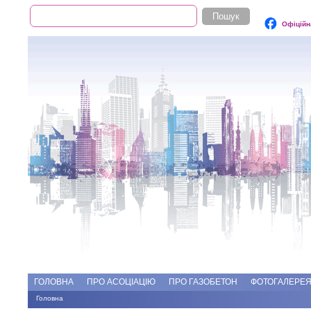
Пошук
Пошукова форма
Офіційн
Add file
Форуми
ГОЛОВНА
ПРО АСОЦІАЦІЮ
ПРО ГАЗОБЕТОН
ФОТОГАЛЕРЕ
Головна
Ви є тут