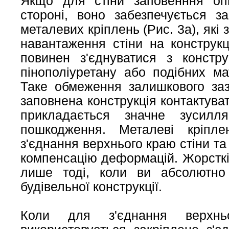
Якщо для стіни заповенння оп
стороні, воно забезпечується за
металевих кріплень (Рис. 3а), які
навантаження стіни на конструкц
повинен з'єднуватися з констр
пінополіуретану або подібних ма
Таке обмеження залишкового за
заповнена конструкція контактува
прикладається значне зусил
пошкодження. Металеві кріпл
з'єднання верхнього краю стіни та
компенсацію деформацій. Жорсткі
лише тоді, коли ви абсолютно
будівельної конструкції.
Коли для з'єднання верхн