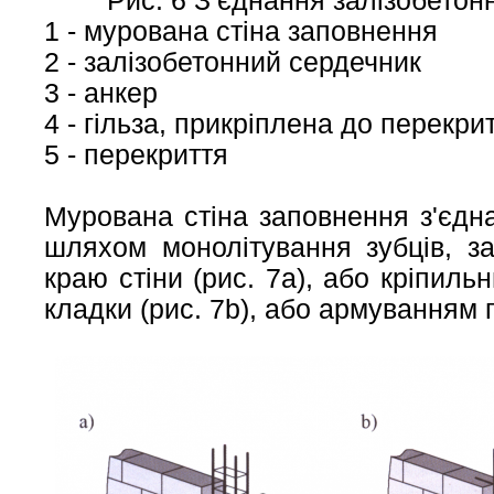
Рис. 6 Зʼєднання залізобетон
1 - мурована стіна заповнення
2 - залізобетонний сердечник
3 - анкер
4 - гільза, прикріплена до перекр
5 - перекриття
Мурована стіна заповнення з'єдн
шляхом монолітування зубців, з
краю стіни (рис. 7а), або кріпиль
кладки (рис. 7b), або армуванням г