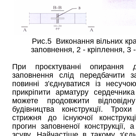
Рис.5 Виконання вільних краї
заповнення, 2 - кріплення, 3 
При проєктуванні опирання д
заповнення слід передбачити за
повинні з'єднуватися із несучо
прикріпити арматуру сердечника
можете продовжити відповідн
будівництва конструкції. Трох
стрижня до існуючої конструкці
прогин заповненої конструкції, 
зсуву. Найчастіше в такому з'єд