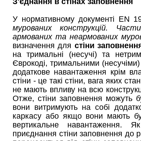
З'єднання в стінах заповнення​
У нормативному документі EN 19
мурованих конструкцій. Част
армованих та неармованих муров
визначення для
стіни заповнення (
на тримальні (несучі) та нетрим
Єврокоді, тримальними (несучіми)
додаткове навантаження крім вла
стіни - це такі стіни, вага яких с
не мають впливу на всю конструкц
Отже, стіни заповнення можуть б
вони витримують на собі додатк
каркасу або якщо вони мають бу
вертикальне навантаження. Я
приєднання стіни заповнення до р