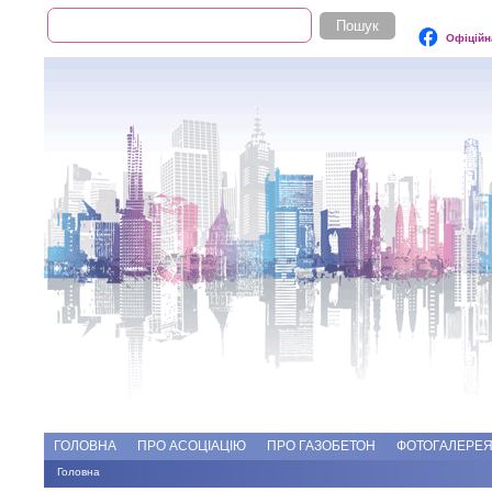
Пошук
Пошукова форма
Офіційн
Add file
Форуми
ГОЛОВНА
ПРО АСОЦІАЦІЮ
ПРО ГАЗОБЕТОН
ФОТОГАЛЕРЕ
Головна
Ви є тут