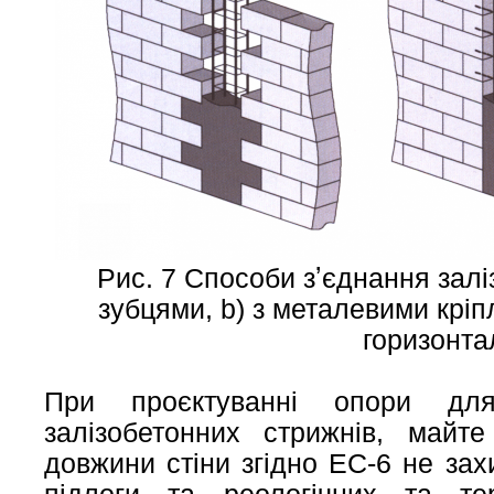
Рис. 7 Способи зʼєднання заліз
зубцями, b) з металевими крі
горизонта
При проєктуванні опори для
залізобетонних стрижнів, май
довжини стіни згідно EC-6 не захи