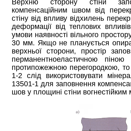
Верхню сторону стіни запо
компенсаційним швом від перек
стіну від впливу відхилень перекр
деформації від теплових впливі
умови наявності вільного простор
30 мм. Якщо не планується опира
верхньої сторони, простір зап
перманентноеластичною піною 
протипожежною перегородкою, то 
1-2 слід використовувати мінер
13501-1 для заповнення компенсац
шов у площині стіни вогнестійким 