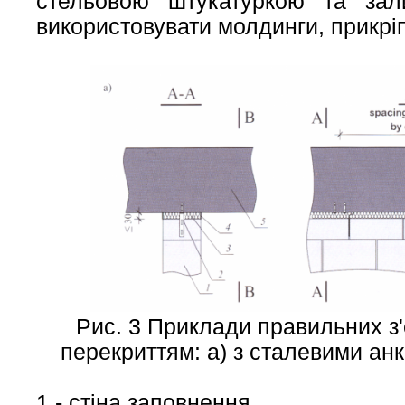
стельовою штукатуркою та за
використовувати молдинги, прикріпл
Рис. 3 Приклади правильних з'
перекриттям: а) з сталевими ан
1 - стіна заповнення