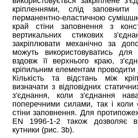
використовується закріплене з'
кріпленнями, слід заповнити
перманентно-еластичною сумішшю
край стіни заповнення з конс
вертикальних стикових з'єдн
закріплювати механічно за доп
можуть використовуватись для 
вздовж її верхнього краю, з'єдн
кріпильним елементам проводити 
Кількість та відстань між кр
визначати з відповідних статични
з'єднання, коли з'єднання на
поперечними силами, так і коли
стіни заповнення. Для протипоже
EN 1996-1-2 також дозволяє ви
кутники (рис. 3b).