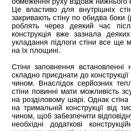
обмеження руху вздовж нижнього к
Це властиво для внутрішніх сті
закривають стіну по обидва боки (
роблять через деякий час післ
конструкція вже зазнала деяких
укладання підлоги стіни все ще 
на їх площині.
Стіни заповнення встановленні н
складно приєднати до конструкції
чином. Внаслідок серйозних теп
стіни повинні мати можливість зс
на розділовому шарі. Однак стіна
на тримальній конструкції від ти
чином, щоб забезпечити відповідн
необхідні додаткові конструкці