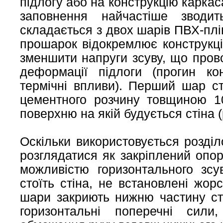
підлогу або на конструкцію каркас
заповнення найчастіше зводи
складається з двох шарів ПВХ-плі
прошарок відокремлює конструкці
зменшити напруги зсуву, що пров
деформації підлоги (прогин конс
термічні впливи). Перший шар с
цементного розчину товщиною 1
поверхню на якій будується стіна (
Оскільки використовується розді
розглядатися як закріплений опо
можливістю горизонтального зсув
стоїть стіна, не встановлені жор
шари закриють нижню частину ст
горизонтальні поперечні сил