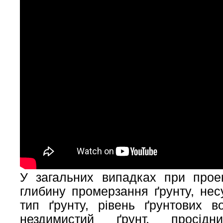
У загальних випадках при прое
глибину промерзання ґрунту, несу
тип ґрунту, рівень ґрунтових в
нездимистий ґрунт, просідн