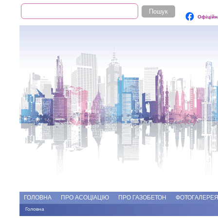
Пошук
Пошукова форма
Офіційн
Add file
Форуми
ГОЛОВНА
ПРО АСОЦІАЦІЮ
ПРО ГАЗОБЕТОН
ФОТОГАЛЕРЕ
Головна
Ви є тут