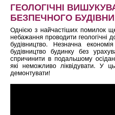
ГЕОЛОГІЧНІ ВИШУКУВ
БЕЗПЕЧНОГО БУДІВН
Однією з найчастіших помилок ще
небажання проводити геологічні д
будівництво. Незначна економі
будівництво будинку без ураху
спричинити в подальшому осідан
які неможливо ліквідувати. У ц
демонтувати!