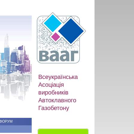
Всеукраїнська
Асоціація
виробників
Автоклавного
Газобетону
ФОРУМ