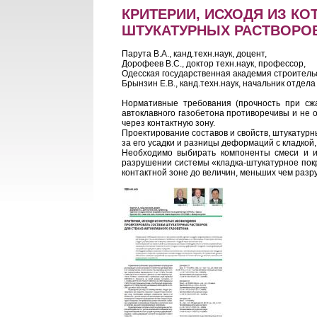
КРИТЕРИИ, ИСХОДЯ ИЗ К
ШТУКАТУРНЫХ РАСТВОРОВ
Парута В.А., канд.техн.наук, доцент,
Дорофеев В.С., доктор техн.наук, профессор,
Одесская государственная академия строительс
Брынзин Е.В., канд.техн.наук, начальник отдел
Нормативные требования (прочность при сжа
автоклавного газобетона противоречивы и не о
через контактную зону.
Проектирование составов и свойств, штукатур
за его усадки и разницы деформаций с кладкой
Необходимо выбирать компоненты смеси и их
разрушении системы «кладка-штукатурное пок
контактной зоне до величин, меньших чем ра