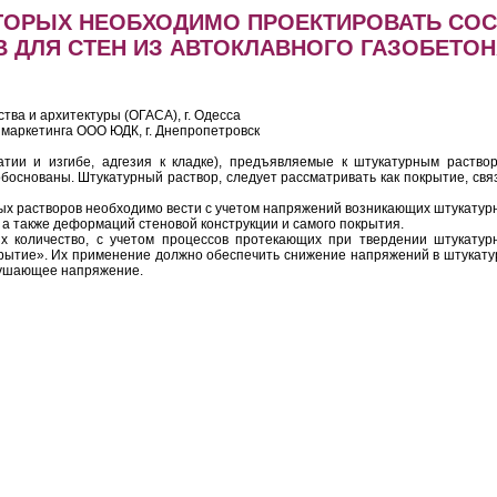
ОТОРЫХ НЕОБХОДИМО ПРОЕКТИРОВАТЬ СО
 ДЛЯ СТЕН ИЗ АВТОКЛАВНОГО ГАЗОБЕТО
тва и архитектуры (ОГАСА), г. Одесса
а маркетинга ООО ЮДК, г. Днепропетровск
тии и изгибе, адгезия к кладке), предъявляемые к штукатурным раство
боснованы. Штукатурный раствор, следует рассматривать как покрытие, свя
ных растворов необходимо вести с учетом напряжений возникающих штукатур
, а также деформаций стеновой конструкции и самого покрытия.
 количество, с учетом процессов протекающих при твердении штукатур
рытие». Их применение должно обеспечить снижение напряжений в штукату
зрушающее напряжение.