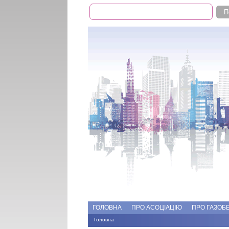
Пошук
Пошукова форма
Add file
Форуми
ГОЛОВНА
ПРО АСОЦІАЦІЮ
ПРО ГАЗОБ
Головна
Ви є тут