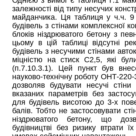
Однією з вимог є таблиця Г.1 мак
залежності від типу несучих конст
майданчика. Ця таблиця у ч.ч. 9
будівель з стінами комплексної ко
блоків ніздрюватого бетону з пев
цьому в цій таблиці відсутні ре
будівель з несучими стінами авто
міцністю на стиск С2,5, які бу
(п.7.10.3.1). Цей пункт був вн
науково-технічну роботу ОНТ-220-3
дозволяв будувати несучі стіни 
вказаних параметрів без застосу
для будівель висотою до 3-х пов
балів. Тобто не застосовувати сті
ніздрюватого бетону, що доз
будівництві без ризику втрати їх