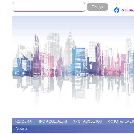
Пошук
Пошукова форма
Офіційн
Add file
Форуми
ГОЛОВНА
ПРО АСОЦІАЦІЮ
ПРО ГАЗОБЕТОН
ФОТОГАЛЕРЕ
Головна
Ви є тут