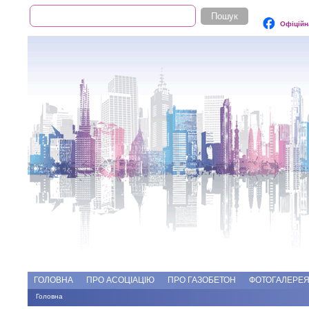
Пошук
Пошукова форма
Офіційн
Add file
Форуми
ГОЛОВНА
ПРО АСОЦІАЦІЮ
ПРО ГАЗОБЕТОН
ФОТОГАЛЕРЕ
Головна
Ви є тут