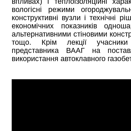
впливах) і теплоізоляційні хара
вологісні режими огороджуваль
конструктивні вузли і технічні р
економічних показників однош
альтернативними стіновими конст
тощо. Крім лекції учасники
представника ВААГ на постав
використання автоклавного газобет