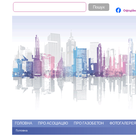
Пошук
Пошукова форма
Офіційн
Add file
Форуми
ГОЛОВНА
ПРО АСОЦІАЦІЮ
ПРО ГАЗОБЕТОН
ФОТОГАЛЕРЕ
Головна
Ви є тут