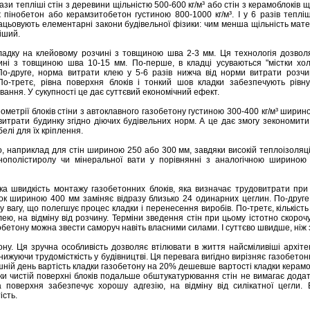
 рази тепліші стін з деревини щільністю 500-600 кг/м³ або стін з керамоблоків 
ж пінобетон або керамзитобетон густиною 800-1000 кг/м³. І у 6 разів теплі
рацьовують елементарні закони будівельної фізики: чим менша щільність мате
ліший.
кладку на клейовому розчині з товщиною шва 2-3 мм. Ця технологія дозвол
ні з товщиною шва 10-15 мм. По-перше, в кладці усуваються "містки хол
По-друге, норма витрати клею у 5-6 разів нижча від норми витрати розчи
По-третє, рівна поверхня блоків і тонкий шов кладки забезпечують рівну
ання. У сукупності це дає суттєвий економічний ефект.
еометрії блоків стіни з автоклавного газобетону густиною 300-400 кг/м³ шир
итрати будинку згідно діючих будівельних норм. А це дає змогу зекономит
белі для їх кріплення.
, наприклад для стін шириною 250 або 300 мм, завдяки високій теплоізоляці
ополістиролу чи мінеральної вати у порівнянні з аналогічною шириною 
 швидкість монтажу газобетонних блоків, яка визначає трудовитрати при 
к шириною 400 мм заміняє відразу близько 24 одинарних цеглин. По-друге
 вагу, що полегшує процес кладки і перенесення виробів. По-третє, кількість
ю, на відміну від розчину. Терміни зведення стін при цьому істотно скороч
обетону можна звести саморуч навіть власними силами. І суттєво швидше, ніж 
тону. Ця зручна особливість дозволяє втілювати в життя найсміливіші архіте
нижуючи трудомісткість у будівництві. Ця перевага вигідно вирізняє газобетонн
нішній день вартість кладки газобетону на 20% дешевше вартості кладки керам
ки чистій поверхні блоків подальше обштукатурювання стін не вимагає додат
та поверхня забезпечує хорошу адгезію, на відміну від силікатної цегли
ість.