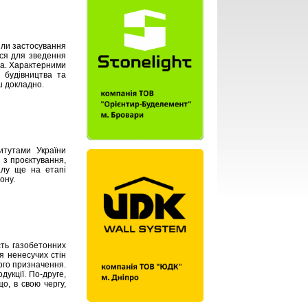
шли застосування
ься для зведення
ча. Характерними
ь будівництва та
ш докладно.
итутами України
 з проєктування,
алу ще на етапі
ону.
сть газобетонних
я ненесучих стін
ного призначення.
укції. По-друге,
о, в свою чергу,