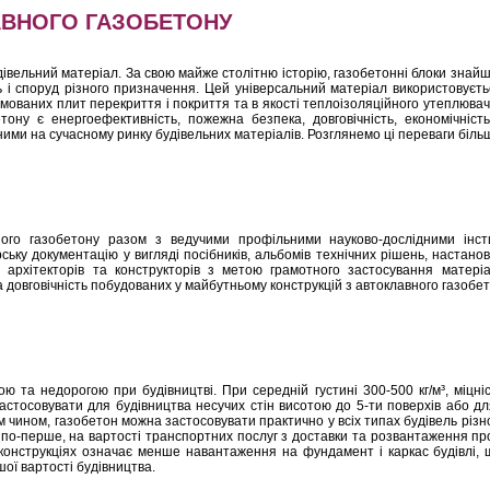
АВНОГО ГАЗОБЕТОНУ
дівельний матеріал. За свою майже столітню історію, газобетонні блоки знай
ль і споруд різного призначення. Цей універсальний матеріал використовуєт
рмованих плит перекриття і покриття та в якості теплоізоляційного утеплюва
тону є енергоефективність, пожежна безпека, довговічність, економічніст
ними на сучасному ринку будівельних матеріалів. Розглянемо ці переваги біль
вного газобетону разом з ведучими профільними науково-дослідними інст
ьку документацію у вигляді посібників, альбомів технічних рішень, настанов
я архітекторів та конструкторів з метою грамотного застосування матері
а довговічність побудованих у майбутньому конструкцій з автоклавного газобет
ю та недорогою при будівництві. При середній густині 300-500 кг/м³, міцні
застосовувати для будівництва несучих стін висотою до 5-ти поверхів або дл
им чином, газобетон можна застосовувати практично у всіх типах будівель різ
по-перше, на вартості транспортних послуг з доставки та розвантаження прод
конструкціях означає менше навантаження на фундамент і каркас будівлі, щ
ої вартості будівництва.