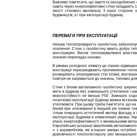
Важливо пам’ятати, що вартість неоздоблених с
навіть через енергоефективні стіни складають 15
якості стінового матеріалу. З іншої сторони,
будівництві, а і при експлуатації будинку.
ПЕРЕВАГИ ПРИ ЕКСПЛУАТАЦІЇ​
Низька теплопровідність газобетону забезпечує
опалення. Стіни з газобетону мають добру теп
конструкціях. Високі теплоакумулюючі власти
значних перепадах назовні.
В умовах холодного клімату це сприяє підвищен
конструкції перешкоджають проникненню тепла 
розжарюють опорядження стін ззовні, внутрішня
повітря не нагрівається до значень, типових дл
Стіни з блоків автоклавного газобетону ширин
жити в будинку без зовнішнього утеплення і на
морозостійкості не менше F50. Зовнішнє оздо
початкової експлуатації будинку можна встанов
утеплювати. При цьому треба пам’ятати, що на 
блоків при опалюванні в перший рік покине т
тільки покращить естетичний вигляд фасаду, а 
експлуатації будинків в кліматичних умовах У
класи енергоефективності з мінімальними витр
Європейської асоціації виробників автоклавного г
ч. з керамоблоків, які в наших умовах потрібн
довговічності пінополістиролу або мінерально