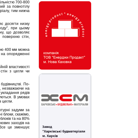
щільністю 700-800
ший за повнотілу
ріалу, тим нижча
яє досягти низку
оду", при цьому
ну, що дозволяє
 поверхню стін,
иною 400 мм можна
и на опорядженні
йній властивості
стін з цегли чи
будівництві. По-
, незважаючи на
 укладання рядів
уються. В умовах
з цегли.
ктурні задуми за
і блоки, скажімо,
облоків та на 80%
кових заходів на
. Все це зменшує