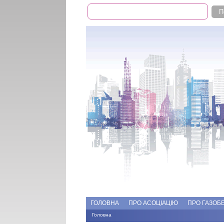
Пошук
Пошукова форма
Add file
Форуми
ГОЛОВНА
ПРО АСОЦІАЦІЮ
ПРО ГАЗОБ
Головна
Ви є тут