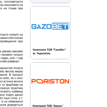
ас, тепловитрати
реба економити на
те не тільки при
трати енергії на
ерамзитобетонних
 приміщення при
х умовах масивні
і промені сильно
один, але і тоді
обочий комфорт.
варіантом почати
має високу марку
вання. В процесі
 себе, чи є сенс
остаточна волога
ми та фарбами не
показує практика
зпечують найвищі
алу згідно даних
 інші стіни, у т.
 із-за обмеженої
разів доведеться