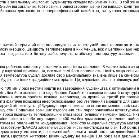
тін в загальному кошторисі будівництва складає приблизно 7-8%. В той же ч
-20% від загальних. Тобто стіни, з однієї сторони, це не той випадок, коли т
 обираючи для своїх стін енергоефективний газобетон, ви суттєво економи
 високий термічний опір огороджувальних конструкцій, малі тепловтрати і ви
лову інерцією, швидкість теплопередачі в них менша, ніж у цегляних або к
вості ніздрюватого бетону забезпечують стабільну температуру всередині
ню робочого комфорту і економить енергію на опалення. В жарких кліматични
у внутрішні приміщення, оскільки самі його поглинають. Навіть якщо сонячн
 температура будівлі досягає своїх максимальних значень лише за сім-вісім г
я будівель з інших традиційних матеріалів. Це, відповідно, значно підвищує р
ою 400 мм у разі нестачі коштів на завершення будівництва є оптимальним 
віть без його зовнішнього оздоблення. Газобетон завдяки пористій структурі 
блення можна зробити пізніше, наприклад, на другий чи третій рік прожи
ити фактичні показники енергоспоживання без утеплення і вирішити для самих
другий рік експлуатації будинку енергоспоживання стане ще менше, оскільки 
овщу стін. Подальше зовнішнє оздоблення стін паропроникними штукатурка
й трохи підвищить теплоізоляційні властивості будинку у зимовий період. Як 
країни, стіни з газобетону шириною 400 мм без додаткового утеплення забе
атами на опалення та кондиціювання. Повністю мінеральна структура матері
азобетону (ЕААСА) забезпечує довговічність конструкцій на рівні 150 років. Всі
о додатково утеплювати, не в змозі забезпечити такий показник довговічності
ї вати. Протягом життєвого циклу будинку не менше 100 років вам декілька 