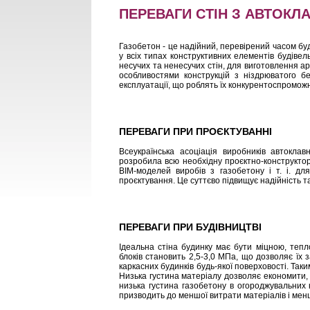
ПЕРЕВАГИ СТІН З АВТОКЛ
Газобетон - це надійний, перевірений часом бу
у всіх типах конструктивних елементів будіве
несучих та ненесучих стін, для виготовлення а
особливостями конструкцій з ніздрюватого бе
експлуатації, що роблять їх конкурентоспромож
ПЕРЕВАГИ ПРИ ПРОЄКТУВАННІ
Всеукраїнська асоціація виробників автокла
розробила всю необхідну проєктно-конструкторс
BIM-моделей виробів з газобетону і т. і. дл
проєктування. Це суттєво підвищує надійність т
ПЕРЕВАГИ ПРИ БУДІВНИЦТВІ
Ідеальна стіна будинку має бути міцною, тепло
блоків становить 2,5-3,0 МПа, що дозволяє їх 
каркасних будинків будь-якої поверховості. Так
Низька густина матеріалу дозволяє економити, 
низька густина газобетону в огороджувальних 
призводить до меншої витрати матеріалів і менш