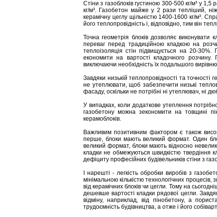
Стіни з газоблоків густиною 300-500 кг/м³ у 1,5
кг/м³. Газобетон майже у 2 рази тепліший, ні
керамічну цеглу щільністю 1400-1600 кг/м³. Сп
його теплопровідність і, відповідно, тим він теп
Точна геометрія блоків дозволяє виконувати 
переваг перед традиційною кладкою на розчи
теплоізоляція стін підвищується на 20-30%. 
економити на вартості кладочного розчину. 
виключаючи необхідність їх подальшого вирівнюв
Завдяки низькій теплопровідності та точності г
не утеплювати, щоб забезпечити низькі теплов
фасаду, оскільки не потрібні ні утеплювач, ні дю
У випадках, коли додаткове утеплення потрібно
газобетону можна зекономити на товщині пін
керамоблоків.
Важливим позитивним фактором є також висока
перше, блоки мають великий формат. Один бло
великий формат, блоки мають відносно невелику
кладки не обмежуються швидкістю твердіння кле
дефіциту професійних будівельників стіни з газ
І нарешті - легкість обробки виробів з газобе
мінімальною кількістю технологічних процесів, з
від керамічних блоків чи цегли. Тому на сьогод
дешевше вартості кладки рядової цегли. Завдя
відміну, наприклад, від пінобетону, а порис
трудоємність будівництва, а отже і його собіварт