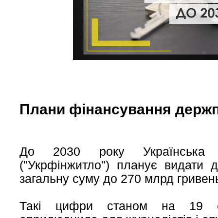
Плани фінансування держ
До 2030 року Українська 
("Укрфінжитло") планує видати д
загальну суму до 270 млрд гривен
Такі цифри станом на 19 се