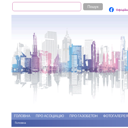
Пошук
Пошукова форма
Офіційн
Add file
Форуми
ГОЛОВНА
ПРО АСОЦІАЦІЮ
ПРО ГАЗОБЕТОН
ФОТОГАЛЕРЕ
Головна
Ви є тут