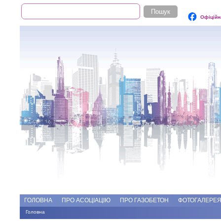
Пошук
Пошукова форма
Офіційн
Add file
Форуми
ГОЛОВНА
ПРО АСОЦІАЦІЮ
ПРО ГАЗОБЕТОН
ФОТОГАЛЕРЕ
Головна
Ви є тут