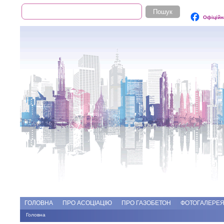
Пошук
Пошукова форма
Офіційн
Add file
Форуми
ГОЛОВНА
ПРО АСОЦІАЦІЮ
ПРО ГАЗОБЕТОН
ФОТОГАЛЕРЕ
Головна
Ви є тут