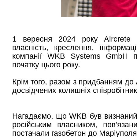
1 вересня 2024 року Aircrete 
власність, креслення, інформац
компанії WKB Systems GmbH пі
початку цього року.
Крім того, разом з придбанням до 
досвідчених колишніх співробітни
Нагадаємо, що WKB був визнаний 
російським власником, пов'язан
постачали газобетон до Маріуполя