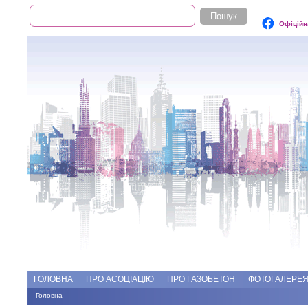
Пошук
Пошукова форма
Офіційн
Add file
Форуми
ГОЛОВНА
ПРО АСОЦІАЦІЮ
ПРО ГАЗОБЕТОН
ФОТОГАЛЕРЕ
Головна
Ви є тут