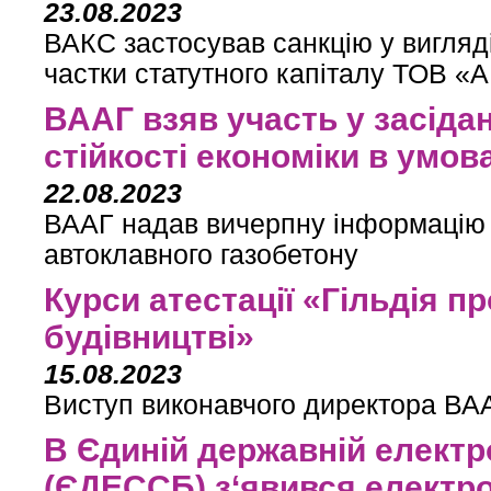
23.08.2023
ВАКС застосував санкцію у вигляд
частки статутного капіталу ТОВ 
ВААГ взяв участь у засіда
стійкості економіки в умов
22.08.2023
ВААГ надав вичерпну інформацію 
автоклавного газобетону
Курси атестації «Гільдія п
будівництві»
15.08.2023
Виступ виконавчого директора ВАА
В Єдиній державній електр
(ЄДЕССБ) з‘явився електр