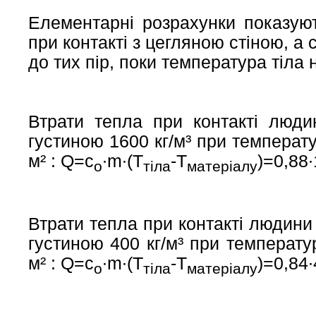
Елементарні розрахунки показуют
при контакті з цегляною стіною, а 
до тих пір, поки температура тіла 
Втрати тепла при контакті люди
густиною 1600 кг/м³ при темпера
м² : Q=с
∙m∙(T
-Т
)=0,88∙
о
тіла
матеріалу
Втрати тепла при контакті людини
густиною 400 кг/м³ при температ
м² : Q=с
∙m∙(T
-Т
)=0,84∙
о
тіла
матеріалу