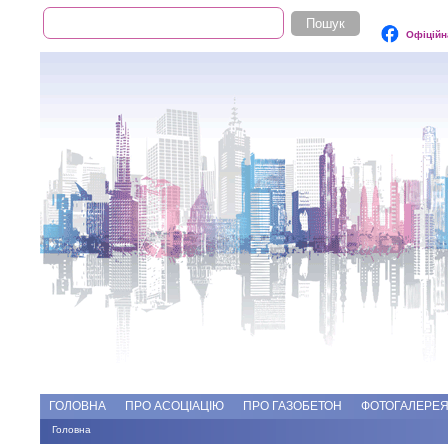
Пошук
Пошукова форма
Офіційн
Add file
Форуми
ГОЛОВНА
ПРО АСОЦІАЦІЮ
ПРО ГАЗОБЕТОН
ФОТОГАЛЕРЕ
Головна
Ви є тут