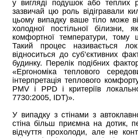
у вигляді подушок або теплих 
зазвичай цю роль відігравали ки
цьому випадку ваше тіло може в
холодної постільної білизни, 
комфортної температури, тому 
Такий процес називається ло
відноситься до суб’єктивних фак
будинку. Перелік подібних факт
«Ергономіка теплового середо
інтерпретація теплового комфорту
PMV і PPD і критеріїв локальн
7730:2005, IDT)».
У випадку з стінами з автоклавн
стіна більш приємна на дотик, 
відчуття прохолоди, але не конт