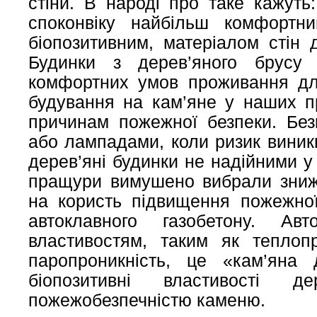
стіни. В народі про таке кажуть
споконвіку найбільш комфортн
біопозитивним, матеріалом стін
Будинки з дерев’яного брусу
комфортних умов проживання дл
будування на кам’яне у наших п
причинам пожежної безпеки. Безк
або лампадами, коли ризик виник
дерев’яні будинки не надійними у
пращури вимушено вибрали зниж
на користь підвищення пожежної
автоклавного газобетону. Ав
властивостям, таким як теплопро
паропроникність, це «кам’яна
біопозитивні властивості 
пожежобезпечністю каменю.