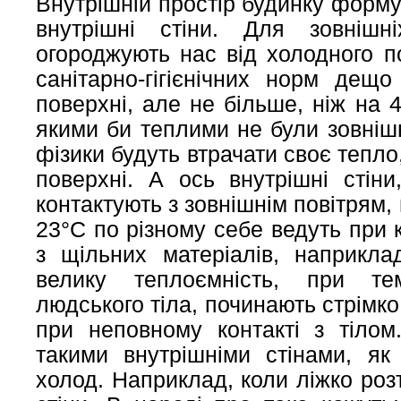
Внутрішній простір будинку формую
внутрішні стіни. Для зовнішн
огороджують нас від холодного по
санітарно-гігієнічних норм дещ
поверхні, але не більше, ніж на 
якими би теплими не були зовнішн
фізики будуть втрачати своє тепло
поверхні. А ось внутрішні стіни
контактують з зовнішнім повітрям, 
23°С по різному себе ведуть при 
з щільних матеріалів, наприкла
велику теплоємність, при те
людського тіла, починають стрімко
при неповному контакті з тілом
такими внутрішніми стінами, як
холод. Наприклад, коли ліжко роз