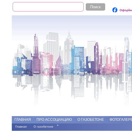
Поиск
Форма поиска
Офіційн
Add file
Форумы
ГЛАВНАЯ
ПРО АССОЦИАЦИЮ
О ГАЗОБЕТОНЕ
ФОТОГАЛЕР
»
Главная
О газобетоне
Вы здесь