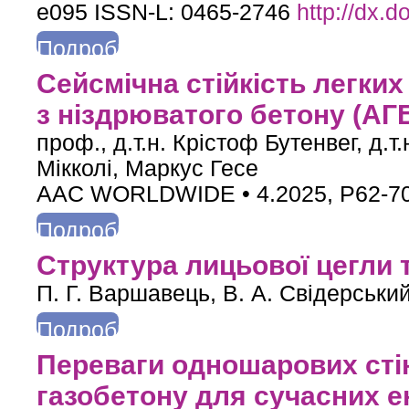
e095 ISSN-L: 0465-2746
http://dx.
Подробнее
о Вплив водонасичення на механічні властивості керамічної цег
Сейсмічна стійкість легких
з ніздрюватого бетону (АГ
проф., д.т.н. Крістоф Бутенвег, д.т
Мікколі, Маркус Гесе
AAC WORLDWIDE • 4.2025, P62-7
Подробнее
о Сейсмічна стійкість легких та екологічних конструкцій з нізд
Структура лицьової цегли т
П. Г. Варшавець, В. А. Свідерський
Подробнее
о Структура лицьової цегли та ліофільність її поверхні
Переваги одношарових стін
газобетону для сучасних 