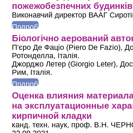
пожежобезпечних будинків 
Виконавчий директор ВААГ Сиротін
Подробнее
о Переваги одношарових стін з блоків автоклавного газобет
Біологічно аерований авто
ве
П'єро Де Фаціо (Piero De Fazio), 
Ротонделла, Італія.
Джорджо Летер (Giorgio Leter), Д
Рим, Італія.
Подробнее
о Біологічно аерований автоклавний бетон
Оценка влияния материала
на эксплуатационные хара
кирпичной кладки
канд. техн. наук, проф. В.Н. ЧЕ