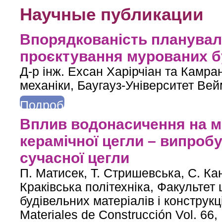
Научные публикации
Впорядкованість плануваль
проєктування мурованих б
Д-р інж. Ехсан Харірчіан та Камран
механіки, Баугауз-Університет Ве
Подробнее
о Впорядкованість планувальної схеми та сейсмостійке проєкт
Вплив водонасичення на ме
керамічної цегли – випробу
сучасної цегли
П. Матисек, Т. Стришевська, С. Ка
Краківська політехніка, Факультет 
будівельних матеріалів і конструкц
Materiales de Construcción Vol. 66