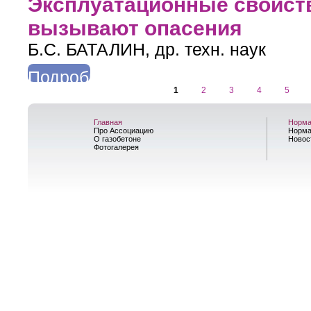
Эксплуатационные свойст
вызывают опасения
Б.С. БАТАЛИН, др. техн. наук
Подробнее
1
2
3
4
5
о Эксплуатационные свойства пенополистирола вызывают оп
Страницы
Главная
Норма
Про Ассоциацию
Норма
О газобетоне
Новос
Фотогалерея