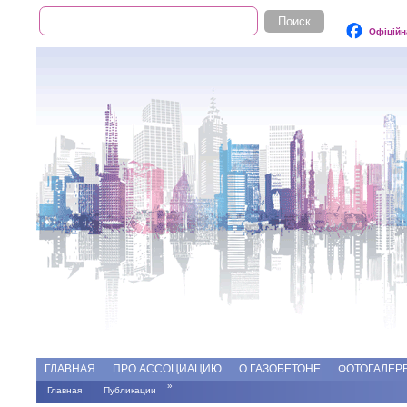
Поиск
Форма поиска
Офіційн
Add file
Форумы
ГЛАВНАЯ
ПРО АССОЦИАЦИЮ
О ГАЗОБЕТОНЕ
ФОТОГАЛЕР
»
Главная
Публикации
Вы здесь