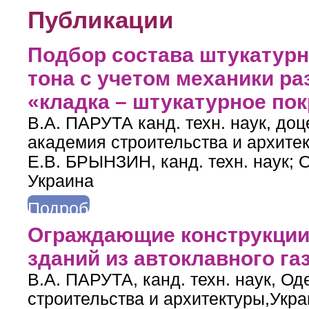
Публикации
Подбор состава штукатурн
тона с учетом механики р
«кладка – штукатурное по
В.А. ПАРУТА канд. техн. наук, до
академия строительства и архитек
Е.В. БРЫНЗИН, канд. техн. наук; 
Украина
Подробнее
о Подбор состава штукатурного раствора для газобе тона с у
Ограждающие конструкци
зданий из автоклавного га
В.А. ПАРУТА, канд. техн. наук, О
строительства и архитектуры,Укра