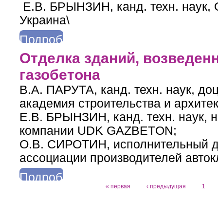
Е.В. БРЫНЗИН, канд. техн. наук, 
Украина\
Подробнее
о Ограждающие конструкции энергоэффективных зданий из ав
Отделка зданий, возведен
газобетона
В.А. ПАРУТА, канд. техн. наук, до
академия строительства и архите
Е.В. БРЫНЗИН, канд. техн. наук, 
компании UDK GAZBETON;
О.В. СИРОТИН, исполнительный д
ассоциации производителей авток
Подробнее
« первая
‹ предыдущая
1
о Отделка зданий, возведенных из автоклавного газобетона
Страницы