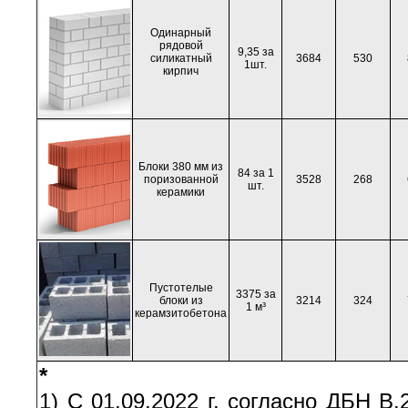
Одинарный
рядовой
9,35 за
силикатный
3684
530
1шт.
кирпич
Блоки 380 мм из
84 за 1
поризованной
3528
268
шт.
керамики
Пустотелые
3375 за
блоки из
3214
324
1 м³
керамзитобетона
*
1) С 01.09.2022 г. согласно ДБН В