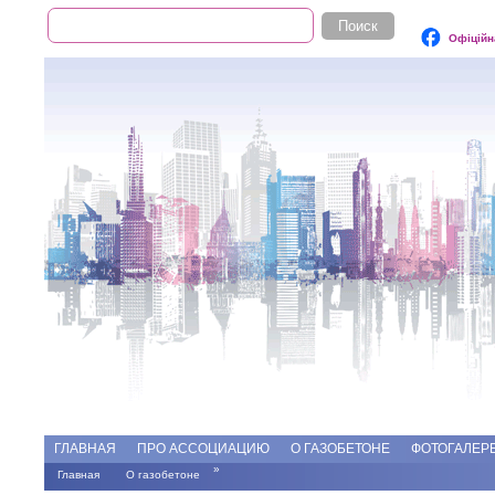
Поиск
Форма поиска
Офіційн
Add file
Форумы
ГЛАВНАЯ
ПРО АССОЦИАЦИЮ
О ГАЗОБЕТОНЕ
ФОТОГАЛЕР
»
Главная
О газобетоне
Вы здесь