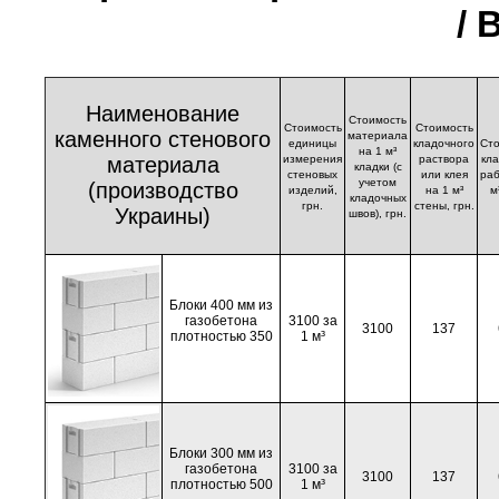
/ 
Наименование
Стоимость
Стоимость
Стоимость
каменного стенового
материала
единицы
кладочного
Ст
на 1 м³
материала
измерения
раствора
кл
кладки (с
стеновых
или клея
раб
учетом
(производство
изделий,
на 1 м³
м
кладочных
грн.
стены, грн.
Украины)
швов), грн.
Блоки 400 мм из
газобетона
3100 за
3100
137
плотностью 350
1 м³
Блоки 300 мм из
газобетона
3100 за
3100
137
плотностью 500
1 м³