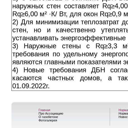
наружных стен составляет Rq≥4,00
Rq≥6,00 м² ·К/ Вт, для окон Rq≥0,9 м²
2) Для минимизации теплозатрат д
стен, но и качественно утепля
устанавливать энергоэффективные 
3) Наружные стены с Rq≥3,3 м²
требования по удельному энергоп
являются главными показателями э
4) Новые требования ДБН согла
касаются частных домов, а так
01.09.2022г.
Главная
Норма
Про Ассоциацию
Норма
О газобетоне
Новос
Фотогалерея