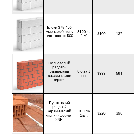
Блоки 375-400
мм з газобетону
3100 за
3100
137
плотностью 500
1 м³
Полнотелый
рядовой
одинарный
8,6 за 1
3388
594
керамический
шт.
кирпич
Пустотелый
рядовой
керамический
16,1 за
3220
396
кирпич (формат
1шт.
2NF)