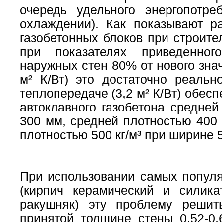
очередь удельного энергопотр
охлаждении). Как показывают р
газобетонных блоков при строит
при показателях приведенног
наружных стен 80% от нового знач
м² К/Вт) это достаточно реальн
теплопередаче (3,2 м² К/Вт) обес
автоклавного газобетона средней
300 мм, средней плотностью 400 
плотностью 500 кг/м³ при ширине 
При использовании самых попул
(кирпич керамический и силикат
ракушняк) эту проблему решит
принятой толщине стены 0,52-0,