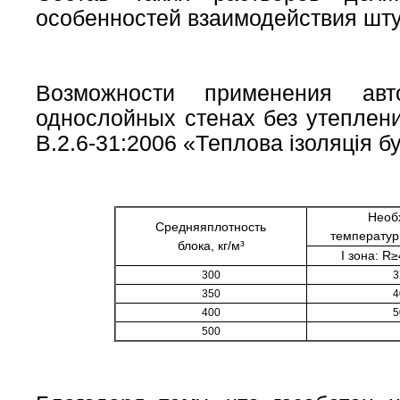
особенностей взаимодействия штук
Возможности применения авт
однослойных стенах без утеплен
В.2.6-31:2006 «Теплова ізоляція б
Необ
Средняя
плотность
температур
блока, кг/м³
І зона: R≥
300
3
350
4
400
5
500