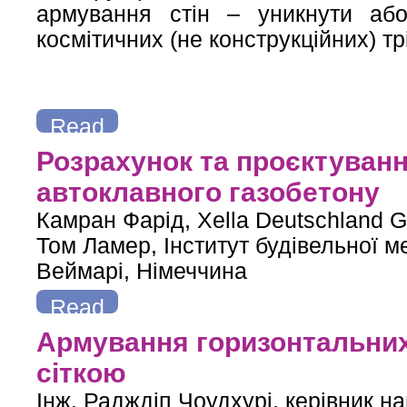
армування стін – уникнути або 
космітичних (не конструкційних) тр
Read
more
about Чи обов’язково армувати стіни з автоклавного газо
Розрахунок та проєктуванн
автоклавного газобетону
Камран Фарід, Xella Deutschland 
Том Ламер, Інститут будівельної ме
Веймарі, Німеччина
Read
more
about Розрахунок та проєктування анкерування парапетів
Армування горизонтальни
сіткою
Інж. Радждіп Чоудхурі, керівник н