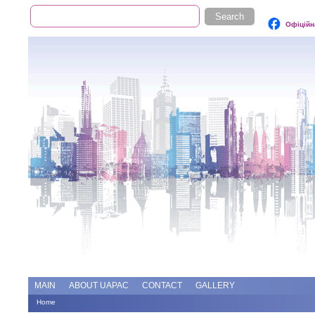
Search
Search form
Офіційн
Add file
Forums
MAIN
ABOUT UAPAC
CONTACT
GALLERY
Home
You are here