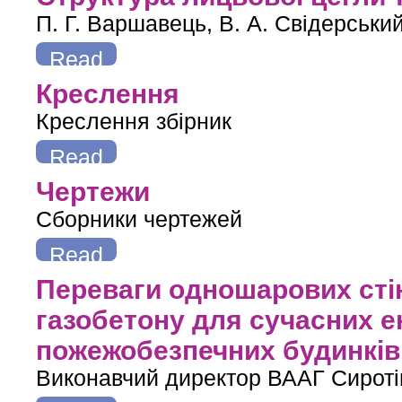
П. Г. Варшавець, В. А. Свідерський
Read
more
about Структура лицьової цегли та ліофільність її поверхні
Креслення
Креслення збірник
Read
more
about Креслення
Чертежи
Сборники чертежей
Read
more
about Чертежи
Переваги одношарових стін
газобетону для сучасних 
пожежобезпечних будинків 
Виконавчий директор ВААГ Сиротін