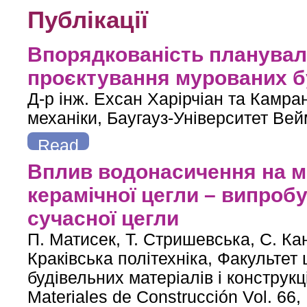
Публікації
Впорядкованість плануваль
проєктування мурованих б
Д-р інж. Ехсан Харірчіан та Камран
механіки, Баугауз-Університет Ве
Read
more
about Впорядкованість планувальної схеми та сейсмостій
Вплив водонасичення на ме
керамічної цегли – випробу
сучасної цегли
П. Матисек, Т. Стришевська, С. Ка
Краківська політехніка, Факультет 
будівельних матеріалів і конструкц
Materiales de Construcción Vol. 66