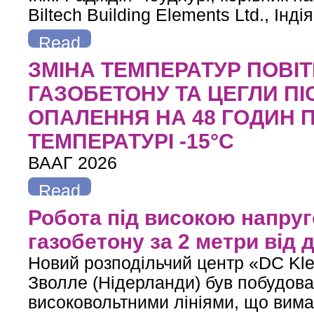
Biltech Building Elements Ltd., Індія
Read
more
about Армування горизонтальних швів мурування сталево
ЗМІНА ТЕМПЕРАТУР ПОВІТР
ГАЗОБЕТОНУ ТА ЦЕГЛИ П
ОПАЛЕННЯ НА 48 ГОДИН 
ТЕМПЕРАТУРІ -15°С
ВААГ 2026
Read
more
about ЗМІНА ТЕМПЕРАТУР ПОВІТРЯ ТА СТІН У БУДИ
Робота під високою напруг
ГОДИН ПРИ ЗО
газобетону за 2 метри від 
Новий розподільчий центр «DC Kle
Зволле (Нідерланди) був побудова
високовольтними лініями, що вима