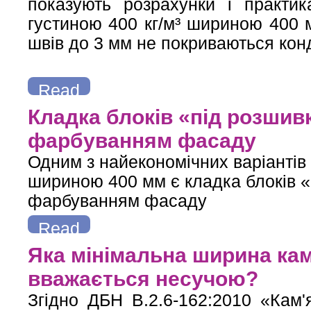
показують розрахунки і практик
густиною 400 кг/м³ шириною 400 
швів до 3 мм не покриваються конд
Read
more
about Точка роси і зона конденсації в стіні з газобетону 4
Кладка блоків «під розши
фарбуванням фасаду
Одним з найекономічних варіантів
шириною 400 мм є кладка блоків 
фарбуванням фасаду
Read
more
about Кладка блоків «під розшивку» з подальшим фарбув
Яка мінімальна ширина кам’
вважається несучою?
Згідно ДБН В.2.6-162:2010 «Кам'я