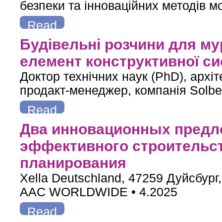
безпеки та інноваційних методів м
Read
more
about Робота під високою напругою, монтаж покрівлі з газо
Будівельні розчини для м
елемент конструктивної с
Доктор технічних наук (PhD), архі
продакт-менеджер, компанія Solb
Read
more
about Будівельні розчини для мурування — визначальний
Два инновационных предл
эффективного строительст
планирования
Xella Deutschland, 47259 Дуйсбург
AAC WORLDWIDE • 4.2025
Read