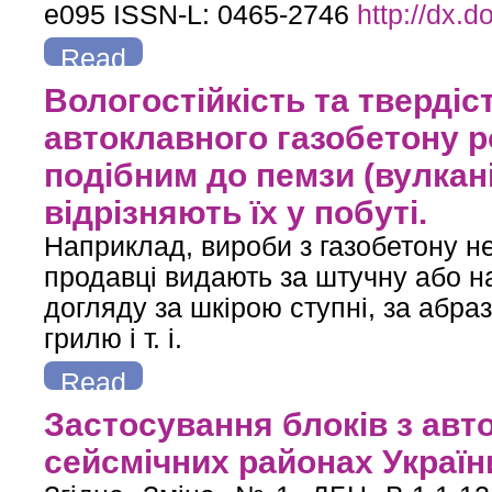
e095 ISSN-L: 0465-2746
http://dx.
Read
more
about Вплив водонасичення на механічні властивості керам
Вологостійкість та тверді
автоклавного газобетону р
подібним до пемзи (вулкан
відрізняють їх у побуті.
Наприклад, вироби з газобетону н
продавці видають за штучну або н
догляду за шкірою ступні, за абра
грилю і т. і.
Read
more
about Вологостійкість та твердість висушеного автоклав
Застосування блоків з авт
скла), що люд
сейсмічних районах Україн