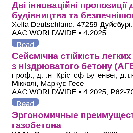
more
about Два инновационных предложения для более эффект
Дві інноваційні пропозиції
будівництва та безпечнішо
Xella Deutschland, 47259 Дуйсбург
AAC WORLDWIDE • 4.2025
Read
more
about Дві інноваційні пропозиції для ефективнішого буді
Сейсмічна стійкість легких
з ніздрюватого бетону (АГ
проф., д.т.н. Крістоф Бутенвег, д.т
Мікколі, Маркус Гесе
AAC WORLDWIDE • 4.2025, P62-7
Read
more
about Сейсмічна стійкість легких та екологічних конструкц
Эргономичные преимуществ
газобетона