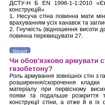
ДСТУ-Н Б EN 1996-1-1:2010 «Єв
конструкцій»
1. Несуча стіна повинна мати мі
врахуванням усіх канавок та загли
2. Гнучкість (відношення висоти д
повинна перевищувати 27.
Read
more
about Яка мінімальна ширина кам’яної (газобетонної) сті
Чи обов’язково армувати с
газобетону?
Роль армування зовнішніх стін з 
розширення/скорочення кладки
матеріалу при первісному виси
появи та подальше розкриття т
конструкції стіни, а отже й в їх