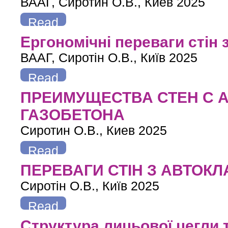
ВААГ, Сиротин О.В., Киев 2025
Read
more
about Эргономичные преимущества стен из автоклавного
Ергономічні переваги стін 
ВААГ, Сиротін О.В., Київ 2025
Read
more
about Ергономічні переваги стін з автоклавного газобетон
ПРЕИМУЩЕСТВА СТЕН С 
ГАЗОБЕТОНА
Сиротин О.В., Киев 2025
Read
more
about ПРЕИМУЩЕСТВА СТЕН С АВТОКЛАВНОГО ГАЗОБЕ
ПЕРЕВАГИ СТІН З АВТОК
Сиротін О.В., Київ 2025
Read
more
about ПЕРЕВАГИ СТІН З АВТОКЛАВНОГО ГАЗОБЕТОНУ
Структура лицьової цегли т