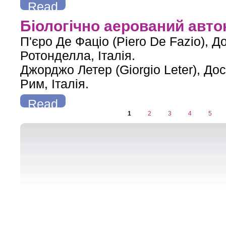
Read
more
about Переваги одношарових стін з блоків автоклавного
Біологічно аерований авто
(По
П'єро Де Фаціо (Piero De Fazio), 
Ротонделла, Італія.
Джорджо Летер (Giorgio Leter), Д
Рим, Італія.
Read
1
2
3
4
5
more
about Біологічно аерований автоклавний бетон
Pages