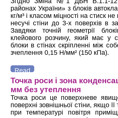
Згідно Зміна №1 ДБН В.1.1-12:
районах України» з блоків автокл
кг/м³ і класом міцності на стиск 
несучі стіни до 3-х поверхів в з
Завдяки точній геометрії бло
клейового розчину, який має у с
блоки в стінах скріпленні між со
зчеплення 0,15 Н/мм² (150 кПа).
Read
more
about Застосування блоків з автоклавного газобетону у се
Точка роси і зона конденсац
мм без утеплення
Точка роси це поверхневе явищ
поверхні зовнішньої стіни, якщо ї
при температурі повітря примі