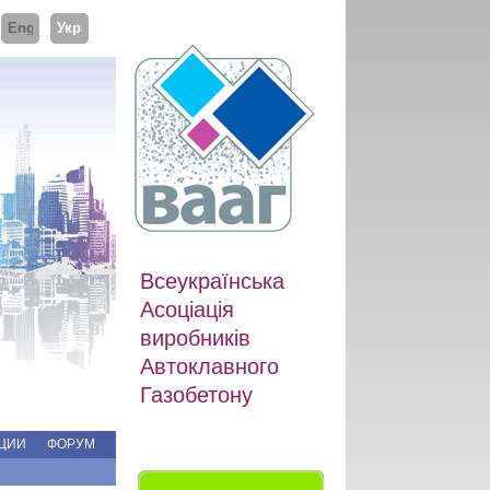
ий
English
Українська
Всеукраїнська
Асоціація
виробників
Автоклавного
Газобетону
ЦИИ
ФОРУМ