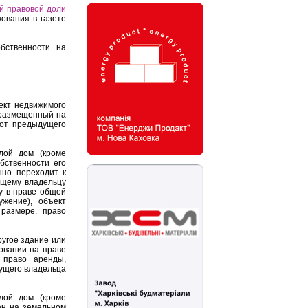
й правовой доли
кования в газете
бственности на
ект недвижимого
, размещенный на
 от предыдущего
лой дом (кроме
бственности его
нно переходит к
ущему владельцу
у в праве общей
ужение), объект
размере, право
ругое здание или
овании на праве
 право аренды,
дущего владельца
лой дом (кроме
ен на земельном