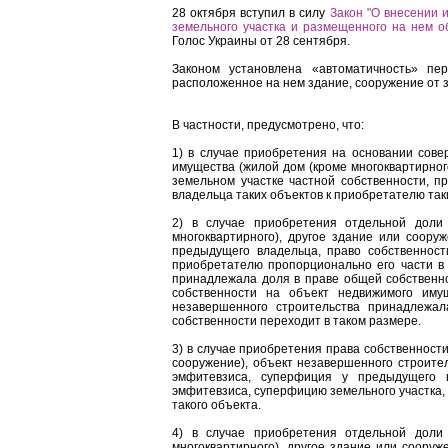
28 октября вступил в силу
Закон "О внесении 
земельного участка и размещенного на нем о
Голос Украины от 28 сентября.
Законом установлена ​​«автоматичность» п
расположенное на нем здание, сооружение от 
В частности, предусмотрено, что:
1) в случае приобретения на основании сове
имущества (жилой дом (кроме многоквартирног
земельном участке частной собственности, п
владельца таких объектов к приобретателю так
2) в случае приобретения отдельной доли
многоквартирного), другое здание или соору
предыдущего владельца, право собственност
приобретателю пропорционально его части в 
принадлежала доля в праве общей собственно
собственности на объект недвижимого имущ
незавершенного строительства принадлежал
собственности переходит в таком размере.
3) в случае приобретения права собственности
сооружение), объект незавершенного строите
эмфитевзиса, суперфиция у предыдущего в
эмфитевзиса, суперфицию земельного участка, 
такого объекта.
4) в случае приобретения отдельной доли
многоквартирного), другое здание или сооруж