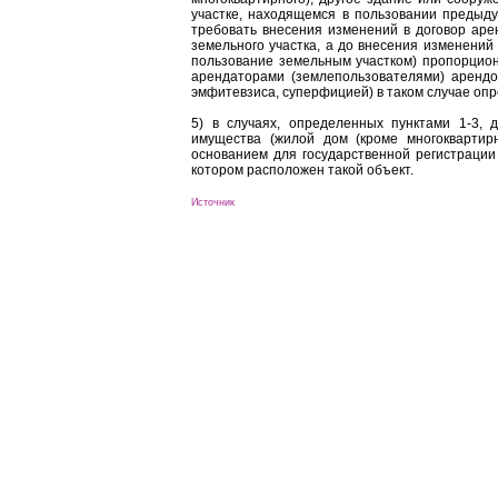
участке, находящемся в пользовании предыд
требовать внесения изменений в договор аре
земельного участка, а до внесения изменений
пользование земельным участком) пропорциона
арендаторами (землепользователями) арендо
эмфитевзиса, суперфицией) в таком случае оп
5) в случаях, определенных пунктами 1-3,
имущества (жилой дом (кроме многоквартирн
основанием для государственной регистрации
котором расположен такой объект.
Источник