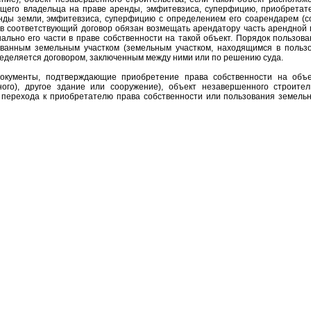
ущего владельца на праве аренды, эмфитевзиса, суперфицию, приобретат
нды земли, эмфитевзиса, суперфицию с определением его соарендарем (с
 в соответствующий договор обязан возмещать арендатору часть арендной 
льно его части в праве собственности на такой объект. Порядок пользова
ванным земельным участком (земельным участком, находящимся в польз
ределяется договором, заключенным между ними или по решению суда.
 документы, подтверждающие приобретение права собственности на объ
ого), другое здание или сооружение), объект незавершенного строител
 перехода к приобретателю права собственности или пользования земельн