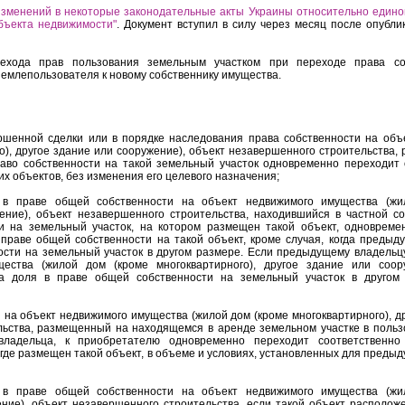
изменений в некоторые законодательные акты Украины относительно едино
бъекта недвижимости"
. Документ вступил в силу через месяц после опубли
ерехода прав пользования земельным участком при переходе права со
землепользователя к новому собственнику имущества.
ршенной сделки или в порядке наследования права собственности на объ
о), другое здание или сооружение), объект незавершенного строительства
раво собственности на такой земельный участок одновременно переходит
их объектов, без изменения его целевого назначения;
 в праве общей собственности на объект недвижимого имущества (жи
жение), объект незавершенного строительства, находившийся в частной со
и на земельный участок, на котором размещен такой объект, одновреме
праве общей собственности на такой объект, кроме случая, когда предыд
сти на земельный участок в другом размере. Если предыдущему владельц
ества (жилой дом (кроме многоквартирного), другое здание или соор
а доля в праве общей собственности на земельный участок в другом 
 на объект недвижимого имущества (жилой дом (кроме многоквартирного), д
льства, размещенный на находящемся в аренде земельном участке в польз
ладельца, к приобретателю одновременно переходит соответственно
где размещен такой объект, в объеме и условиях, установленных для преды
 в праве общей собственности на объект недвижимого имущества (жи
ение), объект незавершенного строительства, если такой объект располож