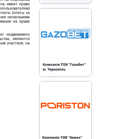
ель имеет право
опользователем)
платы (платы за
ния несколькими
овании на праве
ект недвижимого
ьства, являются
ым участком, на