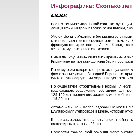
Инфографика: Сколько лет
9.10.2020
Все в этом мире имеет свой срок эксплуатации
дома, вагоны метро и пассажирские вагоны, ск
Жилой фонд в Украине в большинстве старый 
которые нуждаются в срочной реконструкции. 
французского архитектора Ле Корбюзье, как 
четвертому поколению его хозяев.
Сначала «хрущевки» считались временным жиль
Кирпичные пятиэтажки должны были прослужить 
Поэтому если говорить о сроке эксплуатации 
фахверковые дома в Западной Европе, которые 
считают эти сооружения морально устаревшим
Но существуют строительные нормы. И если г
надлежащего содержания, составляет для мон
125-150 лет, кирпичного здания с железобетонн
- 15-30 лет.
Автомобильные и железнодорожные мосты любо
Шулявскому путепроводе в Киеве, который откр
К пассажирскому транспорту свои требован
пассажирские вагоны - 28 лет.
Самолеты гражданской авиации могут эксплуа