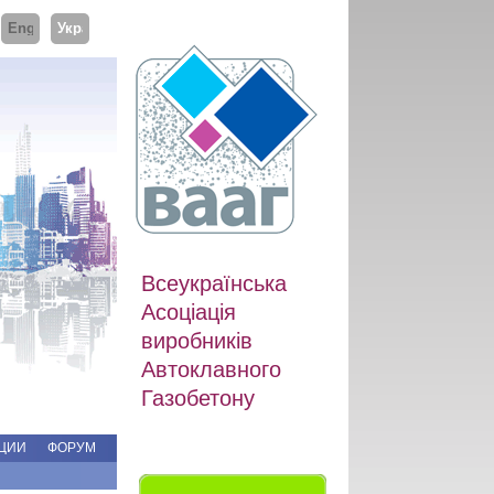
ий
English
Українська
Всеукраїнська
Асоціація
виробників
Автоклавного
Газобетону
ЦИИ
ФОРУМ