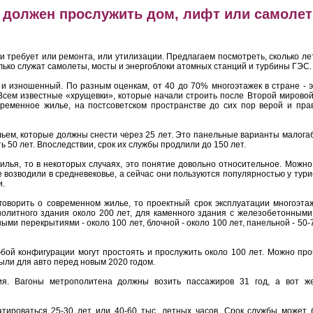
 должен прослужить дом, лифт или самолет
 и требует или ремонта, или утилизации. Предлагаем посмотреть, сколько л
олько служат самолеты, мосты и энергоблоки атомных станций и турбины ГЭС.
и изношенный. По разным оценкам, от 40 до 70% многоэтажек в стране - э
Всем известные «хрущевки», которые начали строить после Второй мировой
временное жилье, на постсоветском пространстве до сих пор верой и пра
ем, которые должны снести через 25 лет. Это панельные варианты малогаб
50 лет. Впоследствии, срок их службы продлили до 150 лет.
жилья, то в некоторых случаях, это понятие довольно относительное. Можн
возводили в средневековье, а сейчас они пользуются популярностью у тури
и.
оворить о современном жилье, то проектный срок эксплуатации многоэтаж
олитного здания около 200 лет, для каменного здания с железобетонными
ыми перекрытиями - около 100 лет, блочной - около 100 лет, панельной - 50-7
й конфигурации могут простоять и прослужить около 100 лет. Можно про
ыли для авто перед новым 2020 годом.
ия. Вагоны метрополитена должны возить пассажиров 31 год, а вот ж
тироваться 25-30 лет или 40-60 тыс. летных часов. Срок службы может 