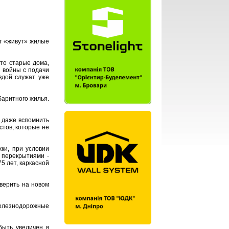
ет «живут» жилые
то старые дома,
 войны с подачи
вдой служат уже
аритного жилья.
о даже вспомнить
стов, которые не
ки, при условии
 перекрытиями -
5 лет, каркасной
верить на новом
елезнодорожные
быть увеличен в