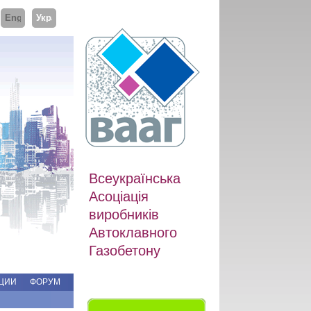
ий
English
Українська
Всеукраїнська
Асоціація
виробників
Автоклавного
Газобетону
ЦИИ
ФОРУМ