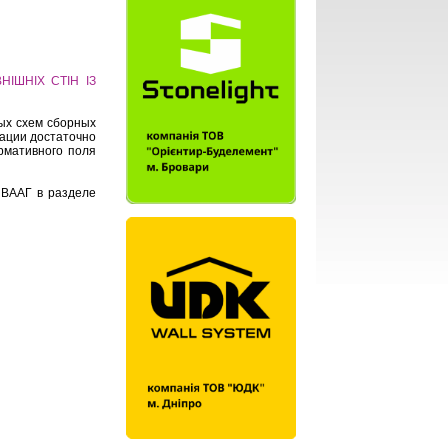
ВНІШНІХ СТІН ІЗ
ных схем сборных
тации достаточно
рмативного поля
 ВААГ в разделе