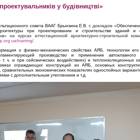
проектувальників у будівництві»
ультационного
совета ВААГ Брынзина Е.В.
с докладом «
Обеспечен
архитектуры при проектировании и строительстве зданий и 
на
» на курсах аттестационной архитектурно-строительной коми
ip.org.ua/training/
.
мация о физико-механических свойствах АЯБ, технологии его 
гламентирующей производство и применение автоклавного 
 т. ч. и при сейсмических воздействиях) и теплоизоляционных х
жимах ограждающих конструкций из АЯБ, основных конструкт
, сравнительных экономических показателях однослойных вариант
иями с дополнительным утеплением и т.д.