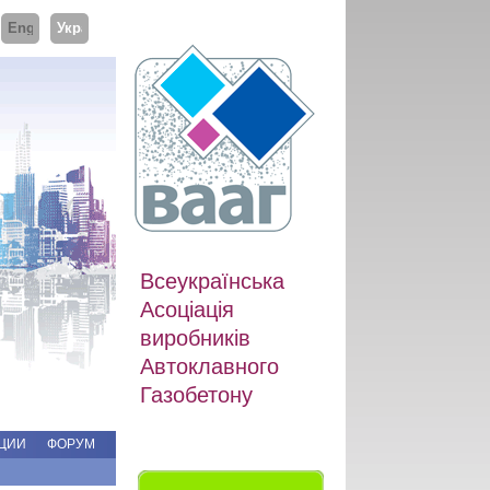
ий
English
Українська
Всеукраїнська
Асоціація
виробників
Автоклавного
Газобетону
ЦИИ
ФОРУМ