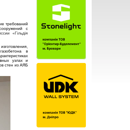
ие требований
сооружений с
ссии «Гільдія
изготовления,
газобетона в
арактеристиках
ивных узлах и
ов стен из АЯБ