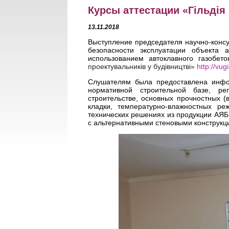
Курсы аттестации «Гільдія 
13.11.2018
Выступление председателя научно-конс
безопасности эксплуатации объекта 
использованием автоклавного газобето
проектувальників у будівництві»
http://vug
Слушателям была предоставлена инфор
нормативной строительной базе, ре
строительстве, основных прочностных (в
кладки, температурно-влажностных ре
технических решениях из продукции АЯБ
с альтернативными стеновыми конструкц