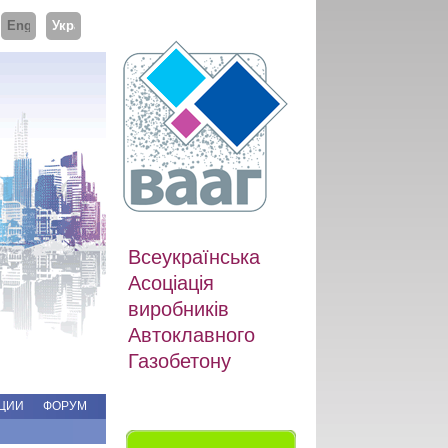
ий
English
Українська
Всеукраїнська
Асоціація
виробників
Автоклавного
Газобетону
ЦИИ
ФОРУМ