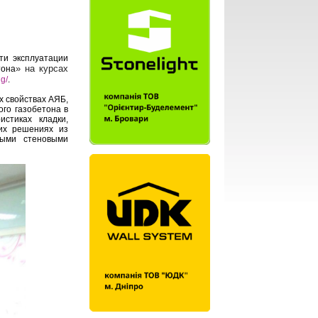
ти эксплуатации
» на курсах
тона
ng/
.
 свойствах АЯБ,
го газобетона в
истиках кладки,
ких решениях из
ными стеновыми