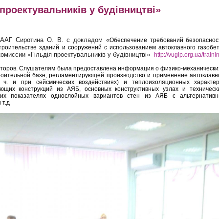
проектувальників у будівництві»
ВААГ Сиротина О. В. с докладом «
Обеспечение требований безопаснос
троительстве зданий и сооружений с использованием автоклавного газобе
омиссии «Гільдія проектувальників у будівництві»
http://vugip.org.ua/traini
кторов. Слушателям была предоставлена информация о физико-механических
роительной базе, регламентирующей производство и применение автоклавно
. ч. и при сейсмических воздействиях) и теплоизоляционных характер
ющих конструкций из АЯБ, основных конструктивных узлах и техничес
ких показателях однослойных вариантов стен из АЯБ с альтернатив
 т.д