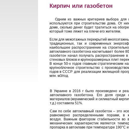
Кирпич или газобетон
Одним из важных критериев выбора для по
используются при строительстве дома. От ни
доме, сколько денег будет тратиться на обогр
который тоже ляжет на плечи его жителям.
Если для межэтажных перекрытий многоэтажных 
традиционных, так и современных энергоэ
наибольшее распространение на строительном
автоклавного газобетона насчитывает более 8
газобетон начал получать распространение в
стеновых блоков и крупноразмерных плит пер
В конце 50-х годов главным стратегическим 
крупноблочное строительство с производство
годов в СССР для реализации жилищной прогр
млн. м3/год.
В Украине в 2016 г было произведено и реа
автоклавного газобетона. Его доля среди 
материалов (керамический и силикатный кирпи
т.д.) составила 51%.
Сам по себе автоклавный газобетон – это иск
равномерно распределенными порами, в к
воздух. Важным фактором стабильности во 
механических характеристик является темпе
пропарка в автоклаве при температуре 190°С и