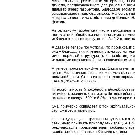
минеральные строительные материалы). Поэт
дюбеля, предназначенного для работы в яче
диаметр ячеек газобетона. Благодаря этому 
вырывающаяся нагрузка анкера. На сегодняш
которых сопоставима с обычными дюбелями. На
фасады.
Автоклавному газобетона часто закидывают в
автоклавной обработки имеют высокую влажно
избавляются от ее присутствия. За 1-2 отопите
А давайте теперь посмотрим, что происходит с
влагу благодаря капиллярной структуре матери
имея пористой структуры, как газобетон, и
излишками накопленной в многочисленных капил
А теперь простая арифметика: 1 кв.м стены и
влаги. Аналогичная стена из керамоблоков ш
реальной влаги. Стена из полнотелого керамич
1600х0,38х2%=12 кг влаги.
Гигроскопичность (способность абсорбироват
влажность различных ячеистых бетонов обычно
влажности воздуха 60% и 6-8% по массе при от
Она примерно совпадает с той эксплуатацио
стенам в этом плане нет.
По поводу трещин… Трещины могут быть в любой
стен, надо понимать природу этих трещин. При
рекомендаций производителей проблем с трещ
газобетоне не превышает 0,5 мм/п м стены.