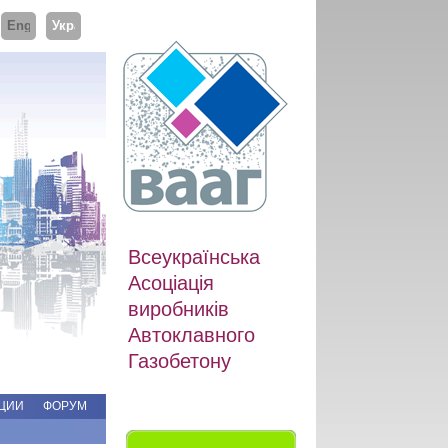
ий
English
Українська
Всеукраїнська
Асоціація
виробників
Автоклавного
Газобетону
ЦИИ
ФОРУМ