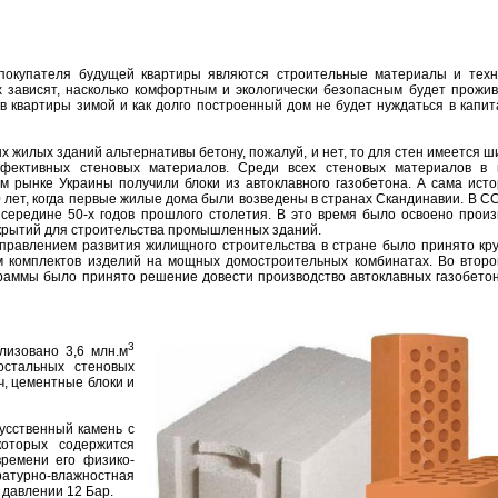
купателя будущей квартиры являются строительные материалы и техно
х зависят, насколько комфортным и экологически безопасным будет прожив
ев квартиры зимой и как долго построенный дом не будет нуждаться в капи
жилых зданий альтернативы бетону, пожалуй, и нет, то для стен имеется ш
ффективных стеновых материалов. Среди всех стеновых материалов в 
 рынке Украины получили блоки из автоклавного газобетона. А сама ист
0 лет, когда первые жилые дома были возведены в странах Скандинавии. В 
 середине 50-х годов прошлого столетия. В это время было освоено произ
екрытий для строительства промышленных зданий.
направлением развития жилищного строительства в стране было принято кр
м комплектов изделий на мощных домостроительных комбинатах. Во второ
аммы было принято решение довести производство автоклавных газобетон
3
лизовано 3,6 млн.м
остальных стеновых
ч, цементные блоки и
усственный камень с
оторых содержится
времени его физико-
ратурно-влажностная
 давлении 12 Бар.