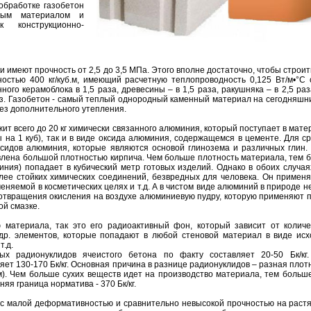
обработке газобетон
ным материалом и
 конструкционно-
ки имеют прочность от 2,5 до 3,5 МПа. Этого вполне достаточно, чтобы строи
остью 400 кг/куб.м, имеющий расчетную теплопроводность 0,125 Вт/м•°С с
ого керамоблока в 1,5 раза, древесины – в 1,5 раза, ракушняка – в 2,5 раз
раз. Газобетон - самый теплый однородный каменный материал на сегодняшн
ез дополнительного утепления.
т всего до 20 кг химически связанного алюминия, который поступает в матер
на 1 куб), так и в виде оксида алюминия, содержащемся в цементе. Для ср
ксидов алюминия, которые являются основой глинозема и различных глин. 
влена большой плотностью кирпича. Чем больше плотность материала, тем 
иния) попадает в кубический метр готовых изделий. Однако в обоих случа
ее стойких химических соединений, безвредных для человека. Он применяе
еняемой в косметических целях и т.д. А в чистом виде алюминий в природе не 
дотвращения окисления на воздухе алюминиевую пудру, которую применяют 
ой смазке.
ю материала, так это его радиоактивный фон, который зависит от колич
 др. элементов, которые попадают в любой стеновой материал в виде ис
т.д.
х радионуклидов ячеистого бетона по факту составляет 20-50 Бк/кг.
яет 130-170 Бк/кг. Основная причина в разнице радионуклидов – разная плот
уб.м). Чем больше сухих веществ идет на производство материала, тем боль
яя граница норматива - 370 Бк/кг.
с малой деформативностью и сравнительно невысокой прочностью на растяж