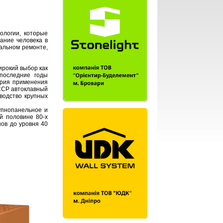
логии, которые
ание человека в
тальном ремонте,
ирокий выбор как
последние годы
ория применения
СССР автоклавный
водство крупных
упнопанельное и
й половине 80-х
ов до уровня 40