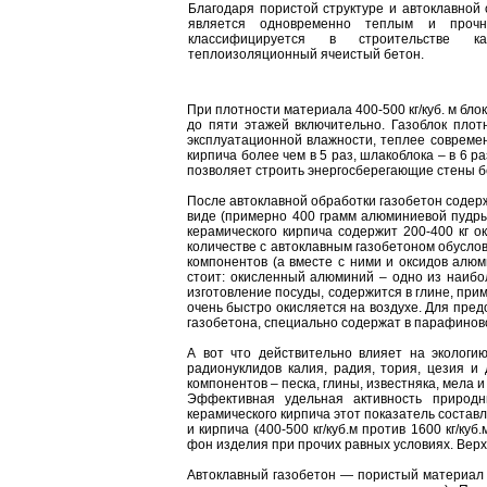
Благодаря пористой структуре и автоклавной 
является одновременно теплым и проч
классифицируется в строительстве как
теплоизоляционный ячеистый бетон.
При плотности материала 400-500 кг/куб. м бло
до пяти этажей включительно. Газоблок плотн
эксплуатационной влажности, теплее современн
кирпича более чем в 5 раз, шлакоблока – в 6 
позволяет строить энергосберегающие стены б
После автоклавной обработки газобетон содержи
виде (примерно 400 грамм алюминиевой пудры 
керамического кирпича содержит 200-400 кг о
количестве с автоклавным газобетоном обусло
компонентов (а вместе с ними и оксидов алюм
стоит: окисленный алюминий – одно из наибол
изготовление посуды, содержится в глине, прим
очень быстро окисляется на воздухе. Для пре
газобетона, специально содержат в парафинов
А вот что действительно влияет на экологи
радионуклидов калия, радия, тория, цезия и
компонентов – песка, глины, известняка, мела и 
Эффективная удельная активность природны
керамического кирпича этот показатель составл
и кирпича (400-500 кг/куб.м против 1600 кг/к
фон изделия при прочих равных условиях. Верхн
Автоклавный газобетон — пористый материал 