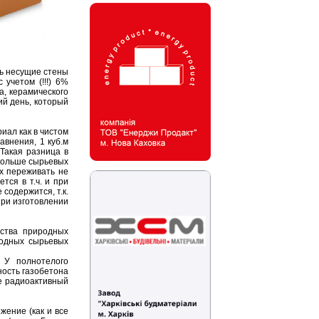
ть несущие стены
 учетом (!!!) 6%
а, керамического
ий день, который
иал как в чистом
авнения, 1 куб.м
Такая разница в
больше сырьевых
ях переживать не
тся в т.ч. и при
содержится, т.к.
при изготовлении
ества природных
ходных сырьевых
 У полнотелого
ность газобетона
ше радиоактивный
ение (как и все