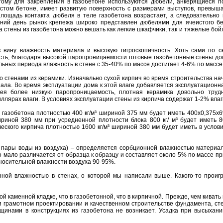
ому для закрепления в газобетоне используются дюбели, анкерящиеся п
истом бетоне, имеет развитую поверхность с размерами выступов, превы
площадь контакта дюбеля в теле газобетона возрастает, а следовательно 
ний день рынок крепежа широко представлен дюбелями для ячеистого бе
 стены из газобетона можно вешать как легкие шкафчики, так и тяжелые бо
 вину влажность материала и высокую гигроскопичность. Хоть сами по с
сть, благодаря высокой паропроницаемости готовые газобетонные стены до
льных периода влажность в стене с 35-40% по массе достигает 4-6% по массе
о стенами из керамики. Изначально сухой кирпич во время строительства н
ала. Во время эксплуатации дома к этой влаге добавляется эксплуатационн
мея более низкую паропроницаемость, плотная керамика довольно труд
лярах влаги. В условиях эксплуатации стены из кирпича содержат 1-2% влаг
з газобетона плотностью 400 кг/м³ шириной 375 мм будет иметь 400х0,375х
ириной 380 мм при усредненной плотности блока 800 кг/ м³ будет иметь 8
еского кирпича плотностью 1600 кг/м³ шириной 380 мм будет иметь в услов
ь пары воды из воздуха) – определяется сорбционной влажностью материа
 мало различается от образца к образцу и составляет около 5% по массе п
носительной влажности воздуха 90-95%.
нной влажностью в стенах, о которой мы написали выше. Какого-то прои
 каменной кладке, что в газобетонной, что в кирпичной. Прежде, чем кивать
 грамотном проектировании и качественном строительстве фундамента, стен
инами в конструкциях из газобетона не возникает. Усадка при высыхани