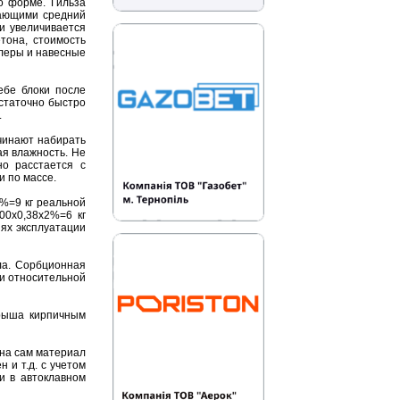
о форме. Гильза
шающими средний
и увеличивается
тона, стоимость
йлеры и навесные
ебе блоки после
статочно быстро
.
ачинают набирать
ая влажность. Не
но расстается с
и по массе.
6%=9 кг реальной
00х0,38х2%=6 кг
иях эксплуатации
ла. Сорбционная
ри относительной
грыша кирпичным
 на сам материал
 и т.д. с учетом
и в автоклавном