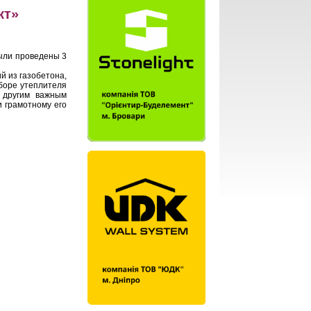
кт»
ыли проведены 3
 из газобетона,
дборе утеплителя
о другим важным
 грамотному его