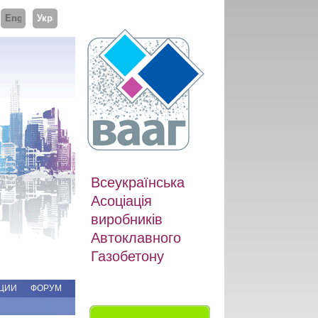
ий
English
Українська
Всеукраїнська
Асоціація
виробників
Автоклавного
Газобетону
ЦИИ
ФОРУМ