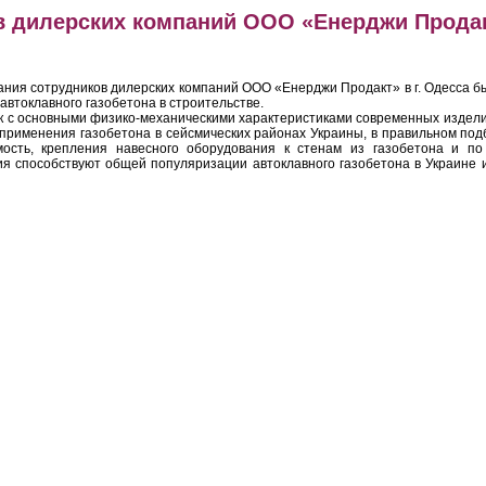
в дилерских компаний ООО «Енерджи Прода
я сотрудников дилерских компаний ООО «Енерджи Продакт» в г. Одесса б
втоклавного газобетона в строительстве.
 основными физико-механическими характеристиками современных изделий
 применения газобетона в сейсмических районах Украины, в правильном по
мость, крепления навесного оборудования к стенам из газобетона и п
я способствуют общей популяризации автоклавного газобетона в Украине и