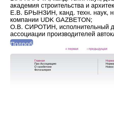
академия строительства и архите
Е.В. БРЫНЗИН, канд. техн. наук, 
компании UDK GAZBETON;
О.В. СИРОТИН, исполнительный д
ассоциации производителей авток
Подробнее
« первая
‹ предыдущая
о Отделка зданий, возведенных из автоклавного газобетона
Страницы
Главная
Норма
Про Ассоциацию
Норма
О газобетоне
Новос
Фотогалерея