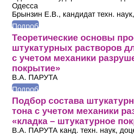
Одесса
Брынзин Е.В., кандидат техн. нау
Подробнее
о ФОРМИРОВАНИЕ СТРУКТУРЫ ТРЕЩИНОСТОЙКОГО ПО
Теоретические основы про
АВТОКЛА
штукатурных растворов дл
с учетом механики разруш
покрытие»
В.А. ПАРУТА
Подробнее
о Теоретические основы проектирования составов штукатурны
Подбор состава штукатурн
системы 
тона с учетом механики р
«кладка – штукатурное по
В.А. ПАРУТА канд. техн. наук, до