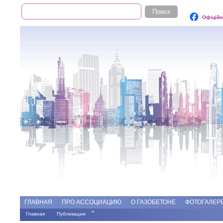
Поиск
Форма поиска
Офіційн
Add file
Форумы
ГЛАВНАЯ
ПРО АССОЦИАЦИЮ
О ГАЗОБЕТОНЕ
ФОТОГАЛЕР
»
Главная
Публикации
Вы здесь