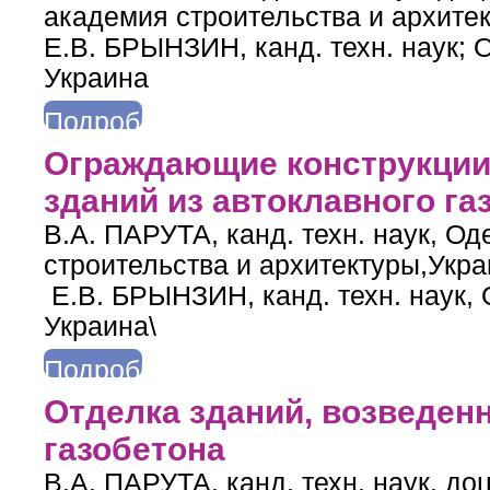
академия строительства и архитек
Е.В. БРЫНЗИН, канд. техн. наук; 
Украина
Подробнее
о Подбор состава штукатурного раствора для газобе тона с у
Ограждающие конструкци
зданий из автоклавного га
В.А. ПАРУТА, канд. техн. наук, О
строительства и архитектуры,Укра
Е.В. БРЫНЗИН, канд. техн. наук, 
Украина\
Подробнее
о Ограждающие конструкции энергоэффективных зданий из ав
Отделка зданий, возведен
газобетона
В.А. ПАРУТА, канд. техн. наук, до