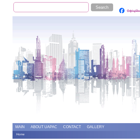
Search
Search form
Офіційн
Add file
Forums
MAIN
ABOUT UAPAC
CONTACT
GALLERY
Home
You are here