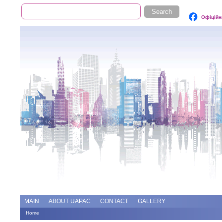
Search
Search form
Офіційн
Add file
Forums
MAIN
ABOUT UAPAC
CONTACT
GALLERY
Home
You are here