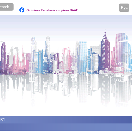
Русск
Офіційна Facebook сторінка ВААГ
ERY