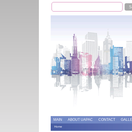
Search
Search form
Add file
Forums
MAIN
ABOUT UAPAC
CONTACT
GALL
Home
You are here