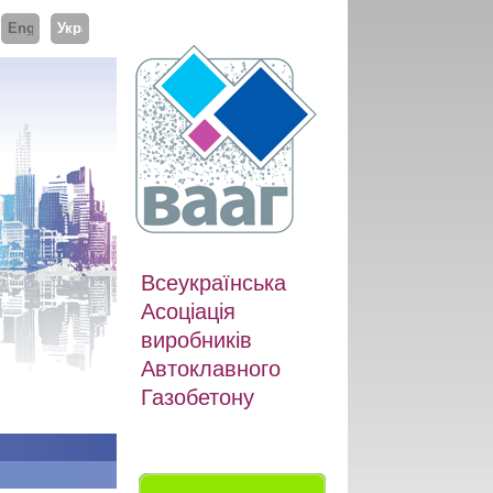
ий
English
Українська
Всеукраїнська
Асоціація
виробників
Автоклавного
Газобетону