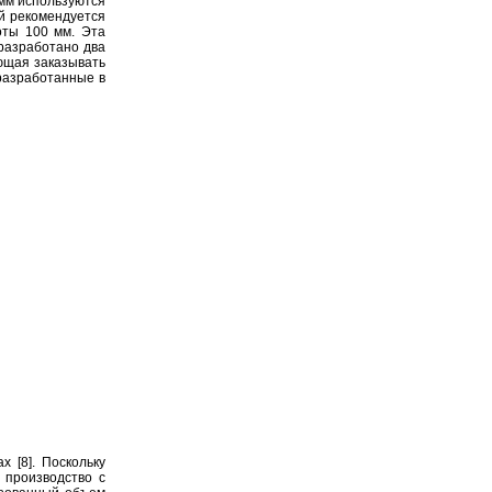
мм используются
ый рекомендуется
оты 100 мм. Эта
разработано два
ющая заказывать
разработанные в
 [8]. Поскольку
 производство с