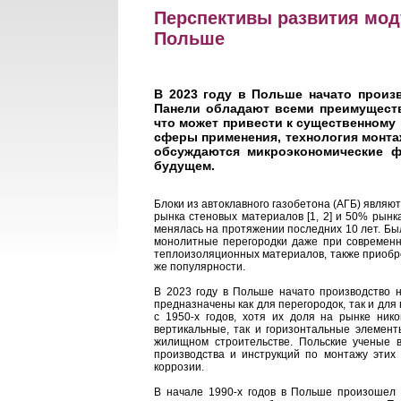
Перспективы развития моду
Польше
В 2023 году в Польше начато произ
Панели обладают всеми преимуществ
что может привести к существенному 
сферы применения, технология монтаж
обсуждаются микроэкономические ф
будущем.
Блоки из автоклавного газобетона (АГБ) явля
рынка стеновых материалов [1, 2] и 50% рынк
менялась на протяжении последних 10 лет. Бы
монолитные перегородки даже при современны
теплоизоляционных материалов, также приобрел
же популярности.
В 2023 году в Польше начато производство 
предназначены как для перегородок, так и дл
с 1950-х годов, хотя их доля на рынке ник
вертикальные, так и горизонтальные элемен
жилищном строительстве. Польские ученые в
производства и инструкций по монтажу этих
коррозии.
В начале 1990-х годов в Польше произошел с