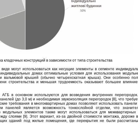
нка кладочных конструкций в зависимости от типа строительства
виде могут использоваться как несущие элементы в сегменте индивидуал
В индивидуальных домах оптимальные условия для использования модуль
 и вальмовой крышей (обычно четырехскатная крыша). Они особенно по
мени строительства и меньшая трудоемкость оказывают большее влияни
 АГБ в основном используются для возведения внутренних перегородо
нелей (до 3,0 м) и необходимая звукоизоляция перегородок [8], что требу
еские требования в многоквартирных домах позволяют использовать панели
ом панелей является возможность тонкослойной отделки, что значите
 модульных элементов также могут использоваться для межквартирных 
ду слоями [9]. Этот вариант, из-за двойной стоимости монтажа, дороже в
ющих зданий под жилые помещения, где перекрытия не были рассчитаны