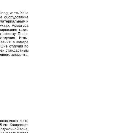
ong, часть Xella
ше, оборудование
 материальным и
ухтах. Арматура
мирования также
 стоянку. После
ердения. Иглы,
ывания в камере
йшие отличия по
чен стандартным
одного элемента,
позволяют легко
5 см. Концепция
подоконной зоне,