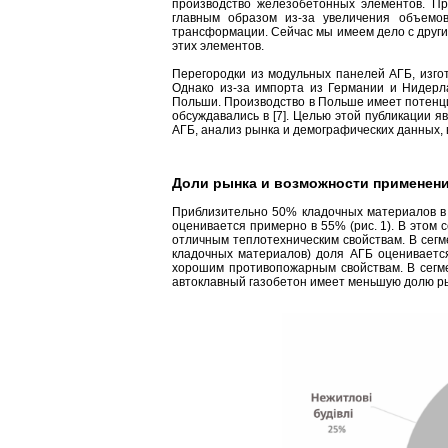
производство железобетонных элементов. Пр
главным образом из-за увеличения объемов
трансформации. Сейчас мы имеем дело с други
этих элементов.
Перегородки из модульных панелей АГБ, изго
Однако из-за импорта из Германии и Нидерл
Польши. Производство в Польше имеет потенци
обсуждавались в [7]. Целью этой публикации 
АГБ, анализ рынка и демографических данных,
Доли рынка и возможности применени
Приблизительно 50% кладочных материалов в 
оценивается примерно в 55% (рис. 1). В этом
отличным теплотехническим свойствам. В сегм
кладочных материалов) доля АГБ оцениваетс
хорошим противопожарным свойствам. В сегме
автоклавный газобетон имеет меньшую долю ры