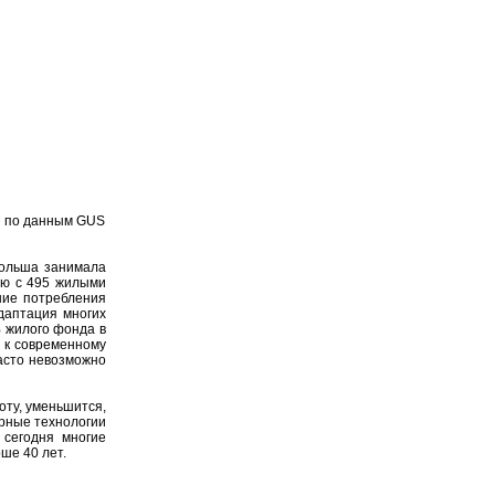
ты по данным GUS
Польша занимала
ию с 495 жилыми
ние потребления
адаптация многих
% жилого фонда в
 к современному
часто невозможно
ту, уменьшится,
ярные технологии
 сегодня многие
ше 40 лет.