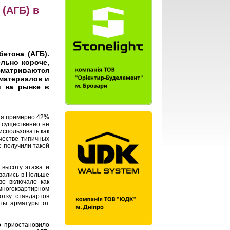
(АГБ) в
етона (АГБ).
льно короче,
ссматриваются
 материалов и
и на рынке в
мая примерно 42%
 существенно не
использовать как
честве типичных
е получили такой
 высоту этажа и
овались в Польше
во включало как
многоквартирном
отку стандартов
иты арматуры от
о приостановило