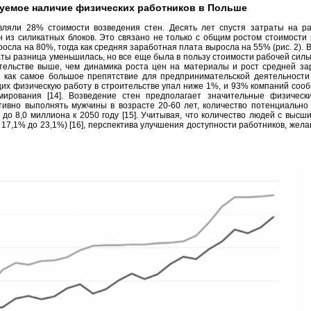
уемое наличие физических работников в Польше
вляли 28% стоимости возведения стен. Десять лет спустя затраты на р
 из силикатных блоков. Это связано не только с общим ростом стоимости 
росла на 80%, тогда как средняя заработная плата выросла на 55% (рис. 2). В
ы разница уменьшилась, но все еще была в пользу стоимости рабочей силы
тельстве выше, чем динамика роста цен на материалы и рост средней за
я как самое большое препятствие для предпринимательской деятельности
щих физическую работу в строительстве упал ниже 1%, и 93% компаний соо
мирования [14]. Возведение стен предполагает значительные физическ
тивно выполнять мужчины в возрасте 20-60 лет, количество потенциально
о 8,0 миллиона к 2050 году [15]. Учитывая, что количество людей с высш
с 17,1% до 23,1%) [16], перспектива улучшения доступности работников, жел