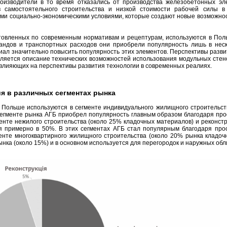
оизводители в то время отказались от производства железобетонных эл
 самостоятельного строительства и низкой стоимости рабочей силы в
ми социально-экономическими условиями, которые создают новые возможнос
товленных по современным нормативам и рецептурам, используются в Поль
андов и транспортных расходов они приобрели популярность лишь в неск
ал значительно повысить популярность этих элементов. Перспективы разви
является описание технических возможностей использования модульных сте
 влияющих на перспективы развития технологии в современных реалиях.
я в различных сегментах рынка
Польше используются в сегменте индивидуального жилищного строительств
 сегменте рынка АГБ приобрел популярность главным образом благодаря пр
енте нежилого строительства (около 25% кладочных материалов) и реконст
я примерно в 50%. В этих сегментах АГБ стал популярным благодаря про
нте многоквартирного жилищного строительства (около 20% рынка кладоч
нка (около 15%) и в основном используется для перегородок и наружных обл