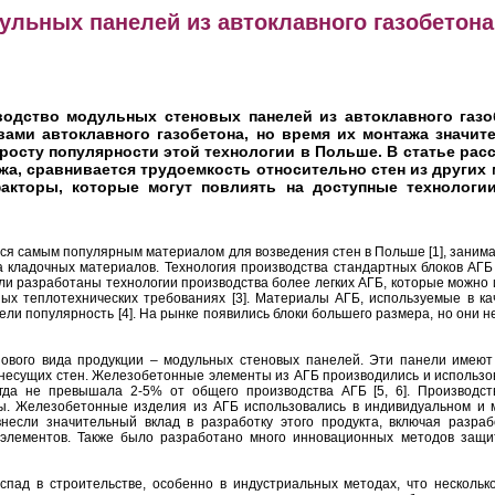
льных панелей из автоклавного газобетона 
водство модульных стеновых панелей из автоклавного газоб
ами автоклавного газобетона, но время их монтажа значите
росту популярности этой технологии в Польше. В статье ра
а, сравнивается трудоемкость относительно стен из других
акторы, которые могут повлиять на доступные технологи
ются самым популярным материалом для возведения стен в Польше [1], зани
а кладочных материалов. Технология производства стандартных блоков АГБ
ли разработаны технологии производства более легких АГБ, которые можно 
х теплотехнических требованиях [3]. Материалы АГБ, используемые в ка
и популярность [4]. На рынке появились блоки большего размера, но они н
нового вида продукции – модульных стеновых панелей. Эти панели имеют
я несущих стен. Железобетонные элементы из АГБ производились и использ
огда не превышала 2-5% от общего производства АГБ [5, 6]. Производст
ты. Железобетонные изделия из АГБ использовались в индивидуальном и 
несли значительный вклад в разработку этого продукта, включая разраб
 элементов. Также было разработано много инновационных методов защ
пад в строительстве, особенно в индустриальных методах, что нескольк