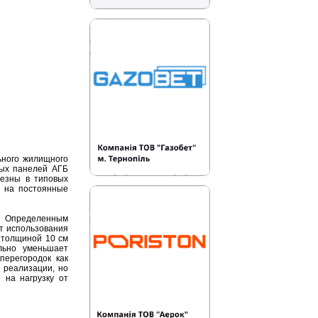
ьного жилищного
ных панелей АГБ
лезны в типовых
е на постоянные
к. Определенным
ет использования
 толщиной 10 см
льно уменьшает
перегородок как
 реализации, но
 на нагрузку от