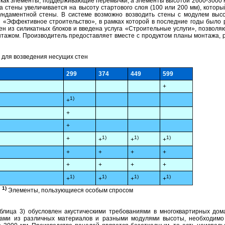
 как элементы, поддерживающие перемычки, а элементы высотой 2600-3000 
а стены увеличивается на высоту стартового слоя (100 или 200 мм), котор
ндаментной стены. В системе возможно возводить стены с модулем выс
«Эффективное строительство», в рамках которой в последние годы было 
н из силикатных блоков и введена услуга «Строительные услуги», позволя
нтажом. Производитель предоставляет вместе с продуктом планы монтажа, 
 для возведения несущих стен
299
374
449
599
+
1)
+
+
+
1)
1)
1)
+
+
+
+
+
+
+
+
+
+
+
+
1)
1)
1)
1)
+
+
+
+
1)
Элементы, пользующиеся особым спросом
блица 3) обусловлен акустическими требованиями в многоквартирных домах
нами из различных материалов и разными модулями высоты, необходимо