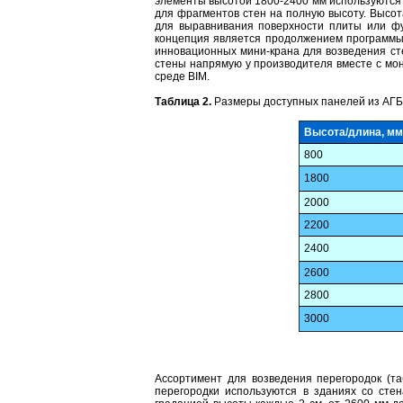
элементы высотой 1800-2400 мм используются
для фрагментов стен на полную высоту. Высот
для выравнивания поверхности плиты или фу
концепция является продолжением программы 
инновационных мини-крана для возведения сте
стены напрямую у производителя вместе с мо
среде BIM.
Таблица 2.
Размеры доступных панелей из АГБ
Высота/длина, мм
800
1800
2000
2200
2400
2600
2800
3000
Ассортимент для возведения перегородок (та
перегородки используются в зданиях со сте