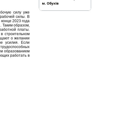
абочую силу уже
рабочей силы. В
 конце 2023 года
. Таким образом,
работной платы.
 в строительном
бщают о желании
ие усилия. Если
 трудоспособных
им образованием
ающих работать в