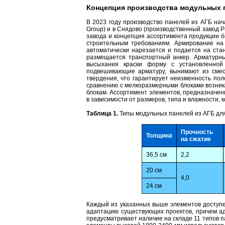
Концепция производства модульных 
В 2023 году производство панелей из АГБ нача
Group) и в Снядово (производственный завод P
завода и концепция ассортимента продукции 
строительным требованиям. Армирование на 
автоматически нарезается и подается на ста
размещается транспортный анкер. Арматурный
высыхания краски форму с установленной
подвешивающие арматуру, вынимают из смеси
твердения, что гарантирует неизменность по
сравнению с мелкоразмерными блоками возник
блокам. Ассортимент элементов, предназначенн
в зависимости от размеров, типа и влажности, ко
Таблица 1.
Типы модульных панелей из АГБ дл
Прочность
Толщина
на сжатие
36,5 см
2,2
20 см
4,0
24 см
Каждый из указанных выше элементов доступе
адаптацию существующих проектов, причем ад
предусматривает наличие на складе 11 типов 