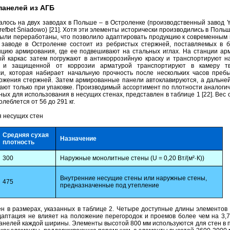
панелей из АГБ
лось на двух заводах в Польше – в Остроленке (производственный завод Yt
refbet Śniadowo) [21]. Хотя эти элементы исторически производились в Поль
были переработаны, что позволило адаптировать продукцию к современным
заводе в Остроленке состоит из ребристых стержней, поставляемых в б
нцию армирования, где ее подвешивают на стальных иглах. На станции ар
 каркас затем погружают в антикоррозийную краску и транспортируют на
 и защищенной от коррозии арматурой транспортируют в камеру тв
, которая набирает начальную прочность после нескольких часов преб
ложения стержней. Затем армированные панели автоклавируются, а дальне
ают только при упаковке. Производимый ассортимент по плотности аналоги
ых для использования в несущих стенах, представлен в таблице 1 [22]. Вес 
леблется от 56 до 291 кг.
я несущих стен
Средняя сухая
Назначение
плотность
300
Наружные монолитные стены (U = 0,20 Вт/(м²·К))
Внутренние несущие стены или наружные стены,
475
предназначенные под утепление
н в размерах, указанных в таблице 2. Четыре доступные длины элементов 
аптация не влияет на положение перегородок и проемов более чем на 3,7
панелей каждой ширины. Элементы высотой 800 мм используются для стен в 