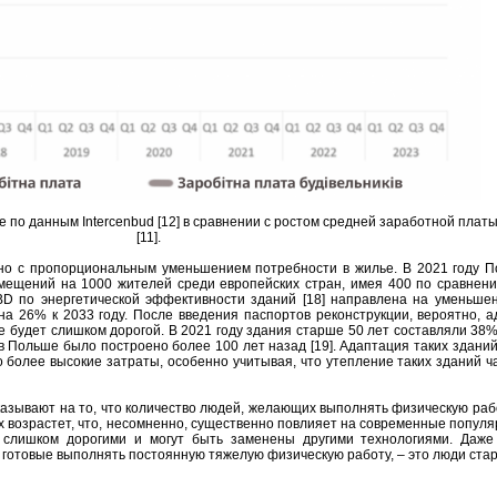
ве по данным Intercenbud [12] в сравнении с ростом средней заработной пла
[11].
но с пропорциональным уменьшением потребности в жилье. В 2021 году 
омещений на 1000 жителей среди европейских стран, имея 400 по сравнен
BD по энергетической эффективности зданий [18] направлена на уменьше
на 26% к 2033 году. После введения паспортов реконструкции, вероятно, 
е будет слишком дорогой. В 2021 году здания старше 50 лет составляли 38
Польше было построено более 100 лет назад [19]. Адаптация таких зданий
 более высокие затраты, особенно учитывая, что утепление таких зданий 
зывают на то, что количество людей, желающих выполнять физическую рабо
 возрастет, что, несомненно, существенно повлияет на современные попул
 слишком дорогими и могут быть заменены другими технологиями. Даже
готовые выполнять постоянную тяжелую физическую работу, – это люди стар